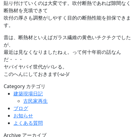
貼り付けていくのは大変です。吹付断熱であれば隙間なく
断熱材を充填できて
吹付の厚さも調整がしやすく目的の断熱性能を担保できま
す。
昔は、断熱材といえばガラス繊維の黄色いチクチクでした
が、
最近は見なくなりましたねぇ。って何十年前の話なん
だ・・・
ヤバイヤバイ世代がバレる。
このへんにしておきます(-ω-)/
Category
カテゴリ
建築現場日記
古民家再生
ブログ
お知らせ
よくある質問
Archive
アーカイブ