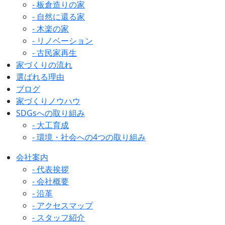
- 板倉造りの家
- 自然に還る家
- 木楽の家
- リノベーション
- 古民家再生
家づくりの流れ
選ばれる理由
ブログ
家づくりノウハウ
SDGsへの取り組み
- 大工育成
- 環境・社会への4つの取り組み
会社案内
- 代表挨拶
- 会社概要
- 沿革
- アクセスマップ
- スタッフ紹介