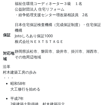
福祉住環境コーディネーター３級 １名
公益財団法人 住宅リフォーム
・紛争処理支援センター増改築相談員 2名
日本住宅保証検査機構（完成保証制度）・住宅保証
機構
保証
Jotoしろあり保証1000
株式会社ＮＥＸＴＳＴＡＧＥ
静岡県浜松市、磐田市、袋井市、掛川市、湖西市、
対応地
その他周辺地域
域
沿革
村木建築工房の歩み
・・・
昭和58年
大工修行を始める
平成7年
2級建築士取得後、村木建築設立