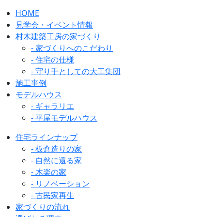
HOME
見学会・イベント情報
村木建築工房の家づくり
- 家づくりへのこだわり
- 住宅の仕様
- 守り手としての大工集団
施工事例
モデルハウス
- ギャラリエ
- 平屋モデルハウス
住宅ラインナップ
- 板倉造りの家
- 自然に還る家
- 木楽の家
- リノベーション
- 古民家再生
家づくりの流れ