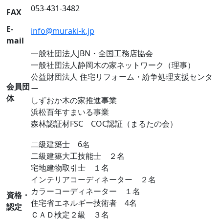
053-431-3482
FAX
E-
info@muraki-k.jp
mail
一般社団法人JBN・全国工務店協会
一般社団法人静岡木の家ネットワーク（理事）
公益財団法人 住宅リフォーム・紛争処理支援センタ
会員団
ー
体
しずおか木の家推進事業
浜松百年すまいる事業
森林認証材FSC COC認証（まるたの会）
二級建築士 6名
二級建築大工技能士 ２名
宅地建物取引士 １名
インテリアコーディネーター ２名
カラーコーディネーター １名
資格・
住宅省エネルギー技術者 4名
認定
ＣＡＤ検定２級 ３名