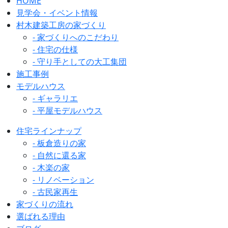
HOME
見学会・イベント情報
村木建築工房の家づくり
- 家づくりへのこだわり
- 住宅の仕様
- 守り手としての大工集団
施工事例
モデルハウス
- ギャラリエ
- 平屋モデルハウス
住宅ラインナップ
- 板倉造りの家
- 自然に還る家
- 木楽の家
- リノベーション
- 古民家再生
家づくりの流れ
選ばれる理由