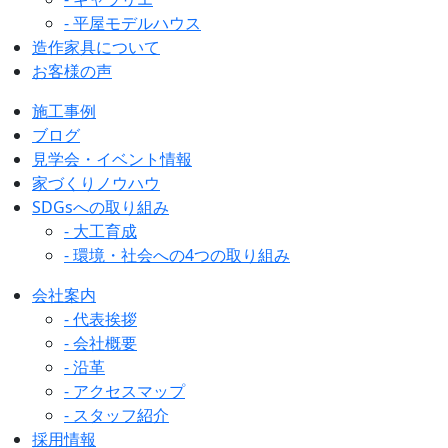
- 平屋モデルハウス
造作家具について
お客様の声
施工事例
ブログ
見学会・イベント情報
家づくりノウハウ
SDGsへの取り組み
- 大工育成
- 環境・社会への4つの取り組み
会社案内
- 代表挨拶
- 会社概要
- 沿革
- アクセスマップ
- スタッフ紹介
採用情報