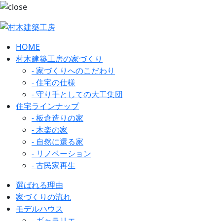
HOME
村木建築工房の家づくり
- 家づくりへのこだわり
- 住宅の仕様
- 守り手としての大工集団
住宅ラインナップ
- 板倉造りの家
- 木楽の家
- 自然に還る家
- リノベーション
- 古民家再生
選ばれる理由
家づくりの流れ
モデルハウス
- ギャラリエ