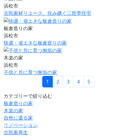
浜松市
古民家材リユース、住み継ぐ二世帯住宅
板倉造りの家
浜松市
快適・省エネな板倉造りの家
木楽の家
浜松市
子供と共に育つ無垢の家
1
2
3
4
5
カテゴリーで絞り込む
板倉造りの家
木楽の家
自然に還る家
リノベーション
古民家再生