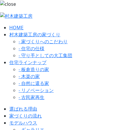
HOME
村木建築工房の家づくり
- 家づくりへのこだわり
- 住宅の仕様
- 守り手としての大工集団
住宅ラインナップ
- 板倉造りの家
- 木楽の家
- 自然に還る家
- リノベーション
- 古民家再生
選ばれる理由
家づくりの流れ
モデルハウス
- ギャラリエ