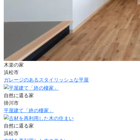
木楽の家
浜松市
ガレージのあるスタイリッシュな平屋
自然に還る家
掛川市
平屋建て「終の棲家」
自然に還る家
浜松市