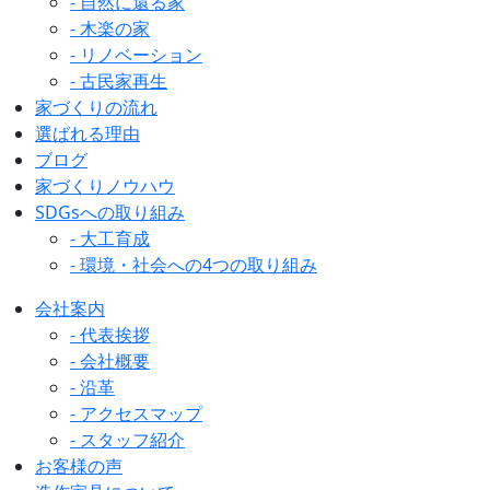
- 自然に還る家
- 木楽の家
- リノベーション
- 古民家再生
家づくりの流れ
選ばれる理由
ブログ
家づくりノウハウ
SDGsへの取り組み
- 大工育成
- 環境・社会への4つの取り組み
会社案内
- 代表挨拶
- 会社概要
- 沿革
- アクセスマップ
- スタッフ紹介
お客様の声