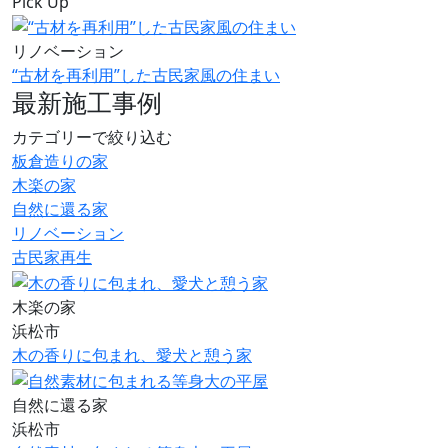
Pick Up
リノベーション
“古材を再利用”した古民家風の住まい
最新施工事例
カテゴリーで絞り込む
板倉造りの家
木楽の家
自然に還る家
リノベーション
古民家再生
木楽の家
浜松市
木の香りに包まれ、愛犬と憩う家
自然に還る家
浜松市