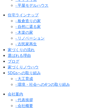
- 平屋モデルハウス
住宅ラインナップ
- 板倉造りの家
- 自然に還る家
- 木楽の家
- リノベーション
- 古民家再生
家づくりの流れ
選ばれる理由
ブログ
家づくりノウハウ
SDGsへの取り組み
- 大工育成
- 環境・社会への4つの取り組み
会社案内
- 代表挨拶
- 会社概要