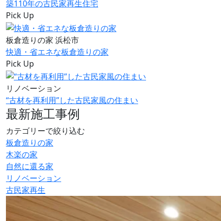
築110年の古民家再生住宅
Pick Up
板倉造りの家
浜松市
快適・省エネな板倉造りの家
Pick Up
リノベーション
“古材を再利用”した古民家風の住まい
最新施工事例
カテゴリーで絞り込む
板倉造りの家
木楽の家
自然に還る家
リノベーション
古民家再生