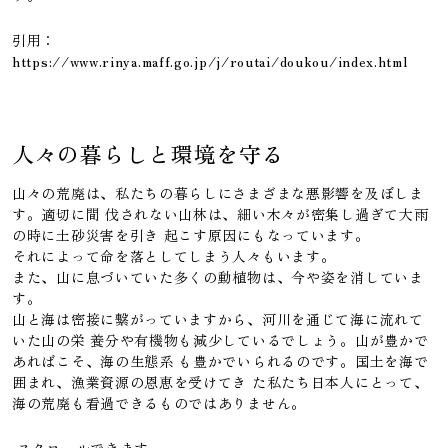
引用：
https://www.rinya.maff.go.jp/j/routai/doukou/index.html
人々の暮らしと環境を守る
山々の荒廃は、私たちの暮らしにさまざまな悪影響を及ぼしま
す。適切に間 伐されない山林は、細い木々が密集し過ぎて大雨
の時に土砂災害を引き 起こす原因にもなっています。
それによって命を落としてしまう人々もいます。
また、山に息づいていた多くの動植物は、今や姿を消していま
す。
山と海は密接に繋がっていますから、河川を通じて海に流れて
いた山の栄 養分や有機物も減少しているでしょう。山が豊かで
あればこそ、海の生態系 も豊かでいられるのです。国土を海で
囲まれ、漁業資源の恩恵を受けてき た私たち日本人にとって、
海の荒廃も看過できるものではありません。