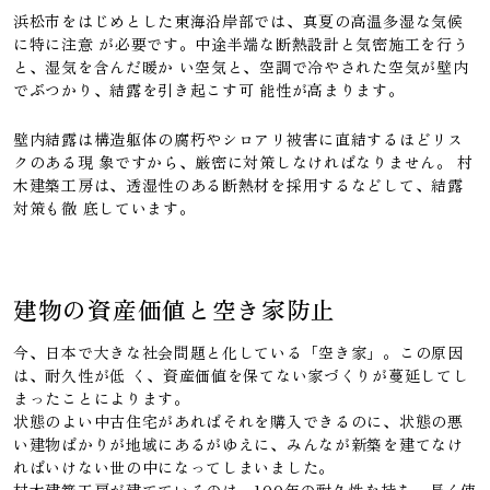
浜松市をはじめとした東海沿岸部では、真夏の高温多湿な気候
に特に注意 が必要です。中途半端な断熱設計と気密施工を行う
と、湿気を含んだ暖か い空気と、空調で冷やされた空気が壁内
でぶつかり、結露を引き起こす可 能性が高まります。
壁内結露は構造躯体の腐朽やシロアリ被害に直結するほどリス
クのある現 象ですから、厳密に対策しなければなりません。 村
木建築工房は、透湿性のある断熱材を採用するなどして、結露
対策も徹 底しています。
建物の資産価値と空き家防止
今、日本で大きな社会問題と化している「空き家」。この原因
は、耐久性が低 く、資産価値を保てない家づくりが蔓延してし
まったことによります。
状態のよい中古住宅があればそれを購入できるのに、状態の悪
い建物ばかりが地域にあるがゆえに、みんなが新築を建てなけ
ればいけない世の中になってしまいました。