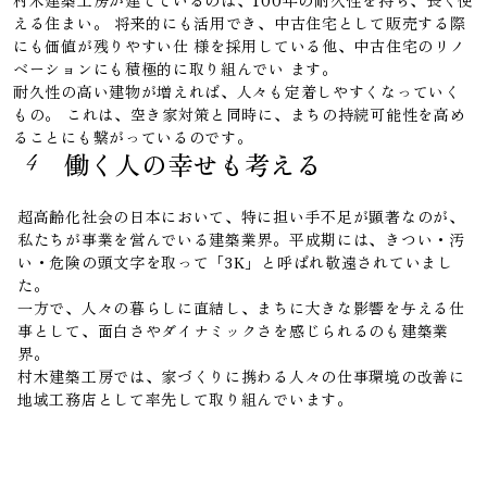
村木建築工房が建てているのは、100年の耐久性を持ち、長く使
える住まい。 将来的にも活用でき、中古住宅として販売する際
にも価値が残りやすい仕 様を採用している他、中古住宅のリノ
ベーションにも積極的に取り組んでい ます。
耐久性の高い建物が増えれば、人々も定着しやすくなっていく
もの。 これは、空き家対策と同時に、まちの持続可能性を高め
ることにも繋がっているのです。
働く人の幸せも考える
4
超高齢化社会の日本において、特に担い手不足が顕著なのが、
私たちが事業を営んでいる建築業界。平成期には、きつい・汚
い・危険の頭文字を取って「3K」と呼ばれ敬遠されていまし
た。
一方で、人々の暮らしに直結し、まちに大きな影響を与える仕
事として、面白さやダイナミックさを感じられるのも建築業
界。
村木建築工房では、家づくりに携わる人々の仕事環境の改善に
地域工務店として率先して取り組んでいます。