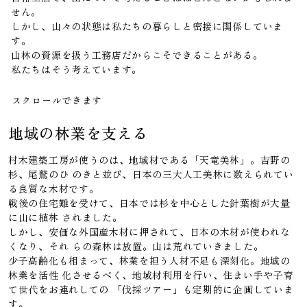
せん。
しかし、山々の状態は私たちの暮らしと密接に関係していま
す。
山林の資源を扱う工務店だからこそできることがある。
私たちはそう考えています。
スクロールできます
地域の林業を支える
村木建築工房が使うのは、地域材である「天竜美林」。吉野の
杉、尾鷲のひ のきと並び、日本の三大人工美林に数えられてい
る良質な木材です。
戦後の住宅難を受けて、日本では杉を中心とした針葉樹が大量
に山に植林 されました。
しかし、安価な外国産木材に押されて、日本の木材が使われな
くなり、それ らの森林は放置。山は荒れていきました。
少子高齢化も相まって、林業を担う人材不足も深刻化。地域の
林業を活性 化させるべく、地域材利用を行い、住まい手や子育
て世代をお連れしての 「伐採ツアー」も定期的に企画していま
す。