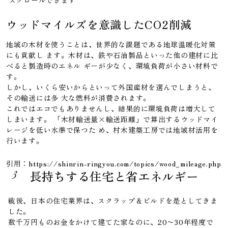
スクロールできます
ウッドマイルズを意識したCO2削減
地域の木材を使うことは、世界的な課題である地球温暖化対策
にも貢献し ます。木材は、鉄や石油製品といった他の建材に比
べると製造時のエネル ギーが少なく、環境負荷が小さい材料で
す。
しかし、いくら安いからといって外国産材を選んでしまうと、
その輸送には多 大な燃料が消費されます。
これではエコでもありませんし、結果的に環境負荷は増大して
しまいます。 「木材輸送量×輸送距離」で算出するウッドマイ
レージを低い水準で保つた め、村木建築工房では地域材活用を
行います。
引用：https://shinrin-ringyou.com/topics/wood_mileage.php
長持ちする住宅と省エネルギー
3
戦後、日本の住宅業界は、スクラップ＆ビルドを是としてきま
した。
数千万円ものお金をかけて建てた家なのに、20〜30年程度で