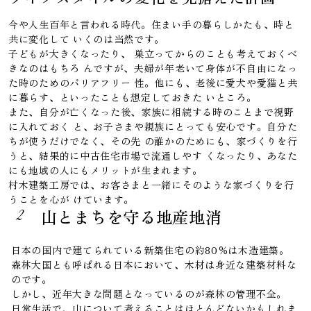
今や人生百年と言われる時代。住まい手の暮らしかたも、時と
共に変化して いくのは当然です。
子どもが大きくなったり、 巣立ってからのことも考えておくべ
きなのはもちろ んですが、夫婦が年老いて身体が不自由になっ
た時のためのバリアフリー 性。他にも、老後に愛犬や愛猫と共
に暮らす、といったことも想定しておきた いところ。
また、自分が亡くなった後、家族に相続する時のことまで視野
に入れておく と、お子さまや親族にとっても安心です。自分た
ちが使うだけでなく、その先 の誰かのためにも、家づくりを行
うと、結果的に中古住宅市場で流通しやす くなったり、あなた
にも地域の人にもメリットが生まれます。
村木建築工房では、お客さまと一緒にそのような家づくりを行
うことを心が けています。
山とまちを守る地産地消
2
日本の国内で建てられている新築住宅の約80％は木造建築。
森林大国とも呼ばれる日本において、木材は身近な建築材料な
のです。
しかし、近年大きな問題となっているのが森林の管理不全。
日常生活で、山について考えることはほとんどないかもしれま