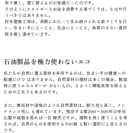
取り壊し、建て替えるのが常識だったのです。
そのようにエネルギーとお金を浪費する家づくりは、もはや行
うべきではありません。
村木建築工房は、長期にわたって住み続けられる家づくりを行
い、住まい手にとっても、社会にとっても、負荷の少ない選択
肢を推し進めています。
石油製品を極力使わないエコ
私たちが自然に還る素材を多用するのは、住まい手の健康への
配慮だけで はありません。自然素材の建材は多くの場合、製造
時に使うエネルギーが 少ないもの。なるべく環境負荷を抑える
ための工夫でもあるのです。
また、無垢材や漆喰のような自然素材は、耐久性も高く、メン
テナンス性に も優れています。残存する築200〜300年の寺社
仏閣や城砦を見れば一目 瞭然ですが、建物を長く使うことを考
えれば、自然のものを使用するのが最 も賢い選択だと言えるの
です。