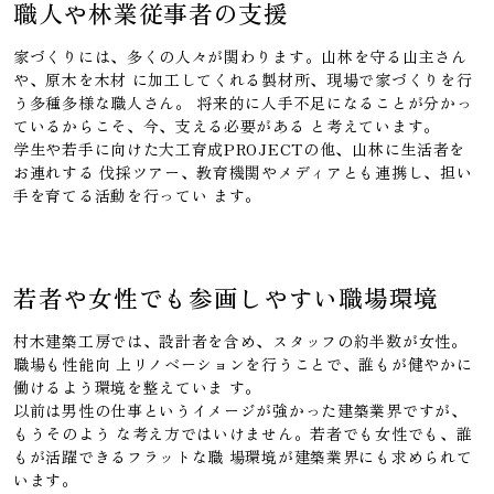
職人や林業従事者の支援
家づくりには、多くの人々が関わります。山林を守る山主さん
や、原木を木材 に加工してくれる製材所、現場で家づくりを行
う多種多様な職人さん。 将来的に人手不足になることが分かっ
ているからこそ、今、支える必要がある と考えています。
学生や若手に向けた大工育成PROJECTの他、山林に生活者を
お連れする 伐採ツアー、教育機関やメディアとも連携し、担い
手を育てる活動を行ってい ます。
若者や女性でも参画しやすい職場環境
村木建築工房では、設計者を含め、スタッフの約半数が女性。
職場も性能向 上リノベーションを行うことで、誰もが健やかに
働けるよう環境を整えていま す。
以前は男性の仕事というイメージが強かった建築業界ですが、
もうそのよう な考え方ではいけません。若者でも女性でも、誰
もが活躍できるフラットな職 場環境が建築業界にも求められて
います。