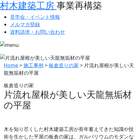
村木建築工房
事業再構築
見学会・イベント情報
メルマガ登録
資料請求・お問い合わせ
Home
>
施工事例
>
板倉造りの家
>
片流れ屋根が美しい天
龍無垢材の平屋
板倉造りの家
片流れ屋根が美しい天龍無垢材
の平屋
木を知り尽くした村木建築工房が長年蓄えてきた知識や技
術を生かした平屋の板倉の家は、ガルバリウムのモダンな