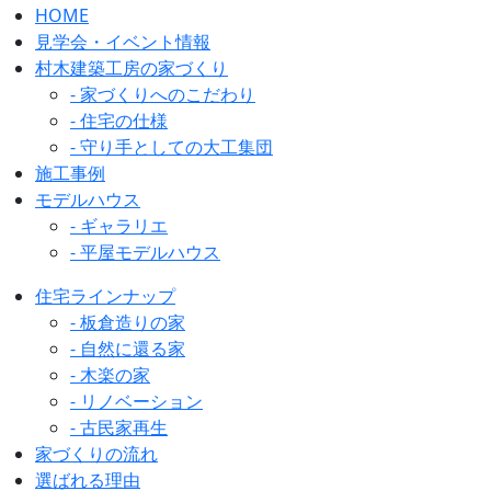
HOME
見学会・イベント情報
村木建築工房の家づくり
- 家づくりへのこだわり
- 住宅の仕様
- 守り手としての大工集団
施工事例
モデルハウス
- ギャラリエ
- 平屋モデルハウス
住宅ラインナップ
- 板倉造りの家
- 自然に還る家
- 木楽の家
- リノベーション
- 古民家再生
家づくりの流れ
選ばれる理由