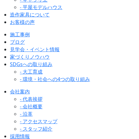
- 平屋モデルハウス
造作家具について
お客様の声
施工事例
ブログ
見学会・イベント情報
家づくりノウハウ
SDGsへの取り組み
- 大工育成
- 環境・社会への4つの取り組み
会社案内
- 代表挨拶
- 会社概要
- 沿革
- アクセスマップ
- スタッフ紹介
採用情報