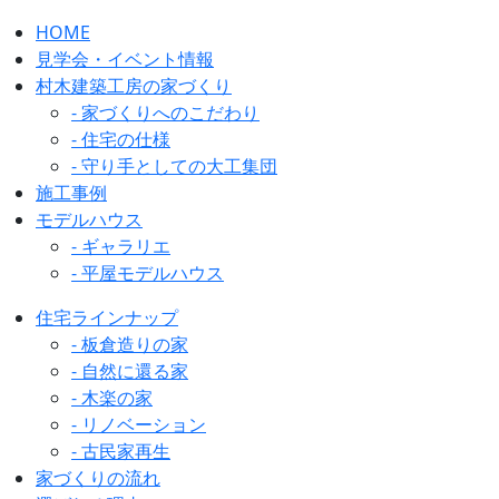
HOME
見学会・イベント情報
村木建築工房の家づくり
- 家づくりへのこだわり
- 住宅の仕様
- 守り手としての大工集団
施工事例
モデルハウス
- ギャラリエ
- 平屋モデルハウス
住宅ラインナップ
- 板倉造りの家
- 自然に還る家
- 木楽の家
- リノベーション
- 古民家再生
家づくりの流れ