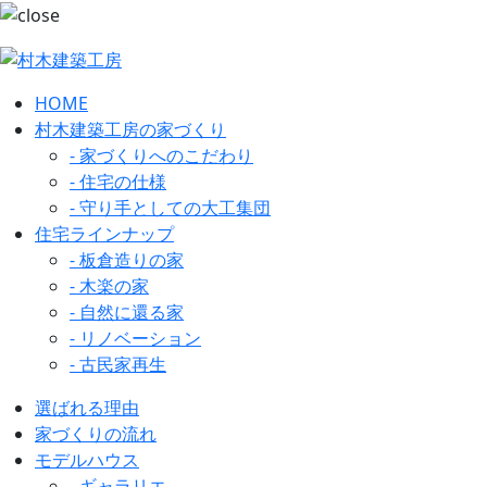
HOME
村木建築工房の家づくり
- 家づくりへのこだわり
- 住宅の仕様
- 守り手としての大工集団
住宅ラインナップ
- 板倉造りの家
- 木楽の家
- 自然に還る家
- リノベーション
- 古民家再生
選ばれる理由
家づくりの流れ
モデルハウス
- ギャラリエ