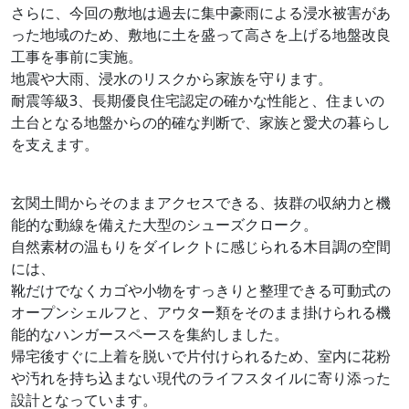
さらに、今回の敷地は過去に集中豪雨による浸水被害があ
った地域のため、敷地に土を盛って高さを上げる地盤改良
工事を事前に実施。
地震や大雨、浸水のリスクから家族を守ります。
耐震等級3、長期優良住宅認定の確かな性能と、住まいの
土台となる地盤からの的確な判断で、家族と愛犬の暮らし
を支えます。
玄関土間からそのままアクセスできる、抜群の収納力と機
能的な動線を備えた大型のシューズクローク。
自然素材の温もりをダイレクトに感じられる木目調の空間
には、
靴だけでなくカゴや小物をすっきりと整理できる可動式の
オープンシェルフと、アウター類をそのまま掛けられる機
能的なハンガースペースを集約しました。
帰宅後すぐに上着を脱いで片付けられるため、室内に花粉
や汚れを持ち込まない現代のライフスタイルに寄り添った
設計となっています。