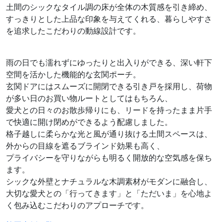
土間のシックなタイル調の床が全体の木質感を引き締め、
すっきりとした上品な印象を与えてくれる、暮らしやすさ
を追求したこだわりの動線設計です。
雨の日でも濡れずにゆったりと出入りができる、深い軒下
空間を活かした機能的な玄関ポーチ。
玄関ドアにはスムーズに開閉できる引き戸を採用し、荷物
が多い日のお買い物ルートとしてはもちろん、
愛犬との日々のお散歩帰りにも、リードを持ったまま片手
で快適に開け閉めができるよう配慮しました。
格子越しに柔らかな光と風が通り抜ける土間スペースは、
外からの目線を遮るブラインド効果も高く、
プライバシーを守りながらも明るく開放的な空気感を保ち
ます。
シックな外壁とナチュラルな木調素材がモダンに融合し、
大切な愛犬との「行ってきます」と「ただいま」を心地よ
く包み込むこだわりのアプローチです。