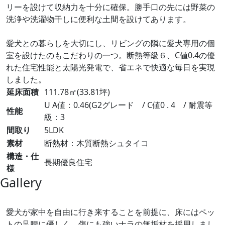
リーを設けて収納力を十分に確保。勝手口の先には野菜の
洗浄や洗濯物干しに便利な土間を設けてあります。
愛犬との暮らしを大切にし、リビングの隣に愛犬専用の個
室を設けたのもこだわりの一つ。断熱等級６、C値0.4の優
れた住宅性能と太陽光発電で、省エネで快適な毎日を実現
しました。
延床面積
111.78㎡(33.81坪)
U A値：0.46(G2グレード / C値0 . 4 / 耐震等
性能
級：3
間取り
5LDK
素材
断熱材：木質断熱シュタイコ
構造・仕
長期優良住宅
様
Gallery
愛犬が家中を自由に行き来することを前提に、床にはペッ
トの足腰に優しく、傷にも強いナラの無垢材を採用しまし