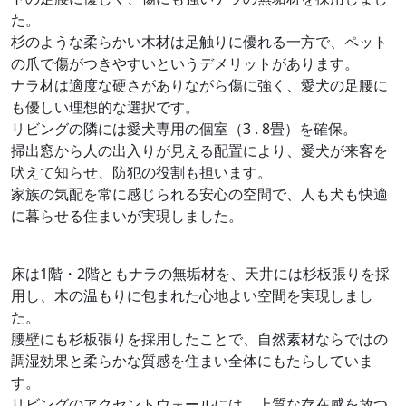
た。
杉のような柔らかい木材は足触りに優れる一方で、ペット
の爪で傷がつきやすいというデメリットがあります。
ナラ材は適度な硬さがありながら傷に強く、愛犬の足腰に
も優しい理想的な選択です。
リビングの隣には愛犬専用の個室（3 . 8畳）を確保。
掃出窓から人の出入りが見える配置により、愛犬が来客を
吠えて知らせ、防犯の役割も担います。
家族の気配を常に感じられる安心の空間で、人も犬も快適
に暮らせる住まいが実現しました。
床は1階・2階ともナラの無垢材を、天井には杉板張りを採
用し、木の温もりに包まれた心地よい空間を実現しまし
た。
腰壁にも杉板張りを採用したことで、自然素材ならではの
調湿効果と柔らかな質感を住まい全体にもたらしていま
す。
リビングのアクセントウォールには、上質な存在感を放つ