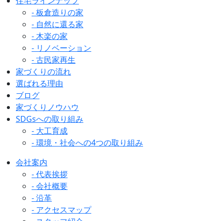
住宅ラインナップ
- 板倉造りの家
- 自然に還る家
- 木楽の家
- リノベーション
- 古民家再生
家づくりの流れ
選ばれる理由
ブログ
家づくりノウハウ
SDGsへの取り組み
- 大工育成
- 環境・社会への4つの取り組み
会社案内
- 代表挨拶
- 会社概要
- 沿革
- アクセスマップ