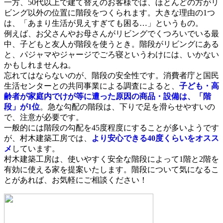
一方、50代以上で建て替えのお客様では、ほとんどの方がリ
ビング以外の位置に階段をつくられます。大きな理由の1つ
は、「あまり生活が見えすぎても困る…」というもの。
例えば、お父さんやお母さんがリビングでくつろいでいる最
中、子どもと友人が階段を使うとき。階段がリビングにある
と、パジャマやジャージでごろ寝というわけには、いかない
かもしれませんね。
忘れてはならないのが、階段の安全性です。消費者庁と国民
生活センターとの共同事業による調査によると、
子ども・高
齢者が家庭内でけが等に遭った原因の商品・設備は、「階
段」が1位
。急な勾配の階段は、下りで足を滑らせやすいの
で、注意が必要です。
一般的には階段の勾配を45度程度にすることが多いようです
が、村木建築工房では、
より安心できる40度くらいをオスス
メ
しています。
村木建築工房は、使いやすく安全な階段によって1階と2階を
有効に使える家を提案いたします。階段について気になるこ
とがあれば、お気軽にご相談ください！