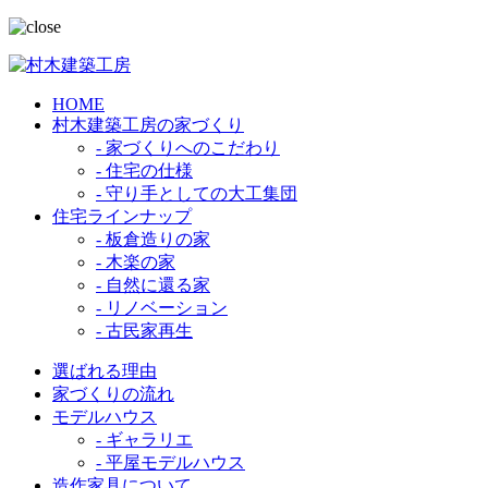
HOME
村木建築工房の家づくり
- 家づくりへのこだわり
- 住宅の仕様
- 守り手としての大工集団
住宅ラインナップ
- 板倉造りの家
- 木楽の家
- 自然に還る家
- リノベーション
- 古民家再生
選ばれる理由
家づくりの流れ
モデルハウス
- ギャラリエ
- 平屋モデルハウス
造作家具について