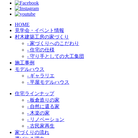
HOME
見学会・イベント情報
村木建築工房の家づくり
- 家づくりへのこだわり
- 住宅の仕様
- 守り手としての大工集団
施工事例
モデルハウス
- ギャラリエ
- 平屋モデルハウス
住宅ラインナップ
- 板倉造りの家
- 自然に還る家
- 木楽の家
- リノベーション
- 古民家再生
家づくりの流れ