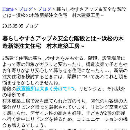
Home
>
ブログ
>
ブログ
>
暮らしやすさアップ＆安全な階段
とは～浜松の木造新築注文住宅 村木建築工房～
2015.05.05
ブログ
暮らしやすさアップ＆安全な階段とは～浜松の木
造新築注文住宅 村木建築工房～
2階建て住宅の暮らしやすさを左右する、階段。設置場所に
よって家の印象がガラリと変わったり、構造次第で子どもや
お年寄りがより安心して暮らせる住宅になったり…。新築の
注文住宅を検討するときには、階段についてあれこれと頭を
悩ませるかもしれませんね。
階段の
設置箇所は大きく分けて2つ
。リビングと、それ以外
の場所です。
村木建築工房で家を建てられた方のうち、30代のお客様の大
部分がリビング階段を選択されています。リビング空間が広
く感じられ、デザイン性の高さも好評。子どもが2階の部屋
へ行く途中にリビングを通るため、コミュニケーションの機
会も増えるでしょう。