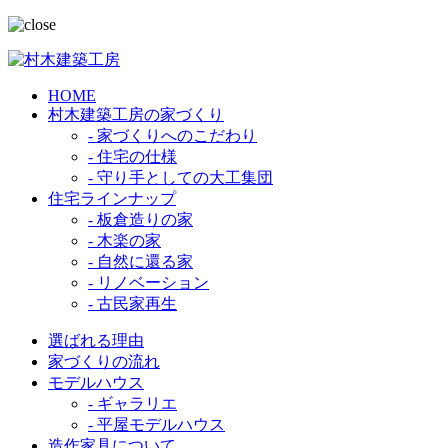
HOME
村木建築工房の家づくり
- 家づくりへのこだわり
- 住宅の仕様
- 守り手としての大工集団
住宅ラインナップ
- 板倉造りの家
- 木楽の家
- 自然に還る家
- リノベーション
- 古民家再生
選ばれる理由
家づくりの流れ
モデルハウス
- ギャラリエ
- 平屋モデルハウス
造作家具について