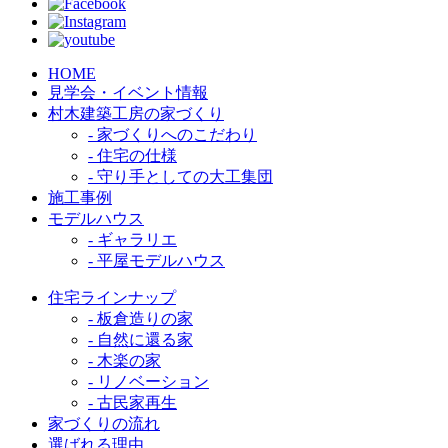
HOME
見学会・イベント情報
村木建築工房の家づくり
- 家づくりへのこだわり
- 住宅の仕様
- 守り手としての大工集団
施工事例
モデルハウス
- ギャラリエ
- 平屋モデルハウス
住宅ラインナップ
- 板倉造りの家
- 自然に還る家
- 木楽の家
- リノベーション
- 古民家再生
家づくりの流れ
選ばれる理由