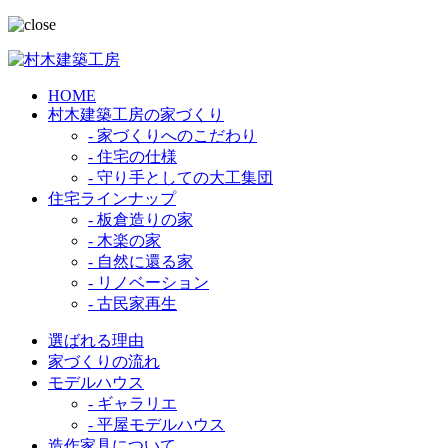
HOME
村木建築工房の家づくり
- 家づくりへのこだわり
- 住宅の仕様
- 守り手としての大工集団
住宅ラインナップ
- 板倉造りの家
- 木楽の家
- 自然に還る家
- リノベーション
- 古民家再生
選ばれる理由
家づくりの流れ
モデルハウス
- ギャラリエ
- 平屋モデルハウス
造作家具について