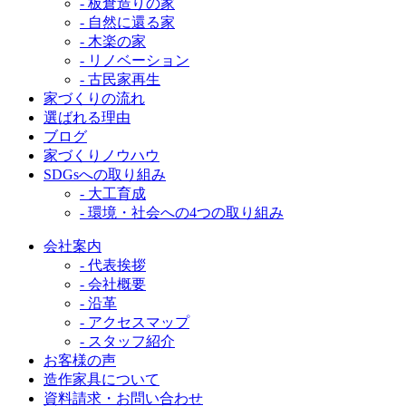
- 板倉造りの家
- 自然に還る家
- 木楽の家
- リノベーション
- 古民家再生
家づくりの流れ
選ばれる理由
ブログ
家づくりノウハウ
SDGsへの取り組み
- 大工育成
- 環境・社会への4つの取り組み
会社案内
- 代表挨拶
- 会社概要
- 沿革
- アクセスマップ
- スタッフ紹介
お客様の声
造作家具について
資料請求・お問い合わせ