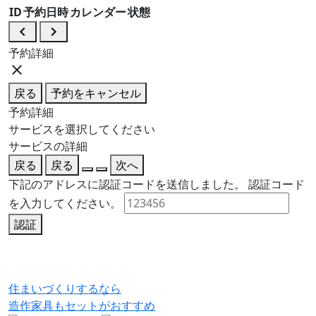
ID
予約日時
カレンダー
状態
navigate_before
navigate_next
予約詳細
close
戻る
予約をキャンセル
予約詳細
サービスを選択してください
サービスの詳細
戻る
戻る
次へ
下記のアドレスに認証コードを送信しました。
認証コード
を入力してください。
認証
住まいづくりするなら
造作家具
も
セット
が
おすすめ