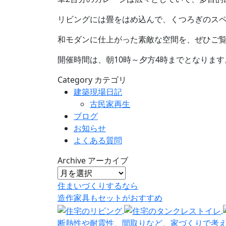
リビングには畳をはめ込んで、くつろぎのス
和モダンに仕上がった素敵な空間を、ぜひご
開催時間は、朝10時～夕方4時までとなります
Category
カテゴリ
建築現場日記
古民家再生
ブログ
お知らせ
よくある質問
Archive
アーカイブ
住まいづくりするなら
造作家具
も
セット
が
おすすめ
断熱性や耐震性、間取りなど、家づくりで考