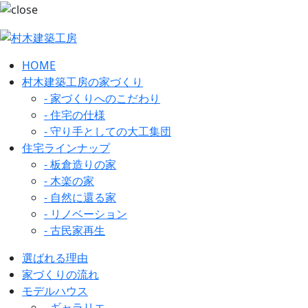
HOME
村木建築工房の家づくり
- 家づくりへのこだわり
- 住宅の仕様
- 守り手としての大工集団
住宅ラインナップ
- 板倉造りの家
- 木楽の家
- 自然に還る家
- リノベーション
- 古民家再生
選ばれる理由
家づくりの流れ
モデルハウス
- ギャラリエ