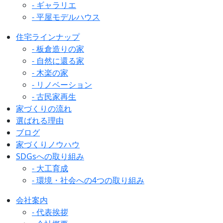
- ギャラリエ
- 平屋モデルハウス
住宅ラインナップ
- 板倉造りの家
- 自然に還る家
- 木楽の家
- リノベーション
- 古民家再生
家づくりの流れ
選ばれる理由
ブログ
家づくりノウハウ
SDGsへの取り組み
- 大工育成
- 環境・社会への4つの取り組み
会社案内
- 代表挨拶