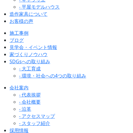
- 平屋モデルハウス
造作家具について
お客様の声
施工事例
ブログ
見学会・イベント情報
家づくりノウハウ
SDGsへの取り組み
- 大工育成
- 環境・社会への4つの取り組み
会社案内
- 代表挨拶
- 会社概要
- 沿革
- アクセスマップ
- スタッフ紹介
採用情報