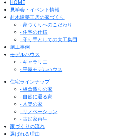
HOME
見学会・イベント情報
村木建築工房の家づくり
- 家づくりへのこだわり
- 住宅の仕様
- 守り手としての大工集団
施工事例
モデルハウス
- ギャラリエ
- 平屋モデルハウス
住宅ラインナップ
- 板倉造りの家
- 自然に還る家
- 木楽の家
- リノベーション
- 古民家再生
家づくりの流れ
選ばれる理由