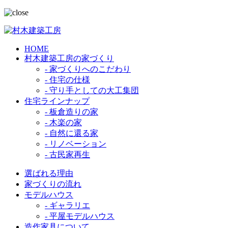
HOME
村木建築工房の家づくり
- 家づくりへのこだわり
- 住宅の仕様
- 守り手としての大工集団
住宅ラインナップ
- 板倉造りの家
- 木楽の家
- 自然に還る家
- リノベーション
- 古民家再生
選ばれる理由
家づくりの流れ
モデルハウス
- ギャラリエ
- 平屋モデルハウス
造作家具について