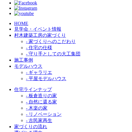
HOME
見学会・イベント情報
村木建築工房の家づくり
- 家づくりへのこだわり
- 住宅の仕様
- 守り手としての大工集団
施工事例
モデルハウス
- ギャラリエ
- 平屋モデルハウス
住宅ラインナップ
- 板倉造りの家
- 自然に還る家
- 木楽の家
- リノベーション
- 古民家再生
家づくりの流れ