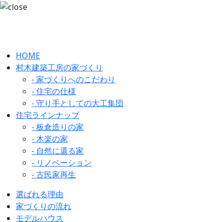
HOME
村木建築工房の家づくり
- 家づくりへのこだわり
- 住宅の仕様
- 守り手としての大工集団
住宅ラインナップ
- 板倉造りの家
- 木楽の家
- 自然に還る家
- リノベーション
- 古民家再生
選ばれる理由
家づくりの流れ
モデルハウス