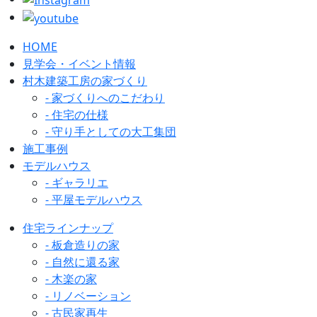
HOME
見学会・イベント情報
村木建築工房の家づくり
- 家づくりへのこだわり
- 住宅の仕様
- 守り手としての大工集団
施工事例
モデルハウス
- ギャラリエ
- 平屋モデルハウス
住宅ラインナップ
- 板倉造りの家
- 自然に還る家
- 木楽の家
- リノベーション
- 古民家再生