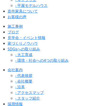
- 平屋モデルハウス
造作家具について
お客様の声
施工事例
ブログ
見学会・イベント情報
家づくりノウハウ
SDGsへの取り組み
- 大工育成
- 環境・社会への4つの取り組み
会社案内
- 代表挨拶
- 会社概要
- 沿革
- アクセスマップ
- スタッフ紹介
採用情報