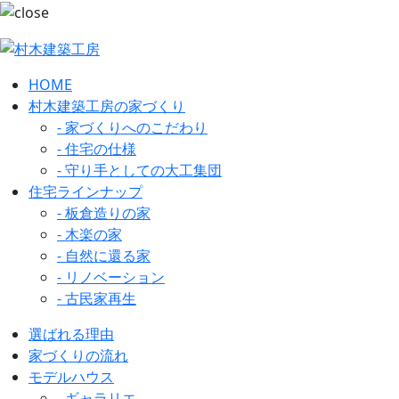
HOME
村木建築工房の家づくり
- 家づくりへのこだわり
- 住宅の仕様
- 守り手としての大工集団
住宅ラインナップ
- 板倉造りの家
- 木楽の家
- 自然に還る家
- リノベーション
- 古民家再生
選ばれる理由
家づくりの流れ
モデルハウス
- ギャラリエ