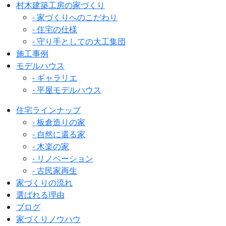
村木建築工房の家づくり
- 家づくりへのこだわり
- 住宅の仕様
- 守り手としての大工集団
施工事例
モデルハウス
- ギャラリエ
- 平屋モデルハウス
住宅ラインナップ
- 板倉造りの家
- 自然に還る家
- 木楽の家
- リノベーション
- 古民家再生
家づくりの流れ
選ばれる理由
ブログ
家づくりノウハウ