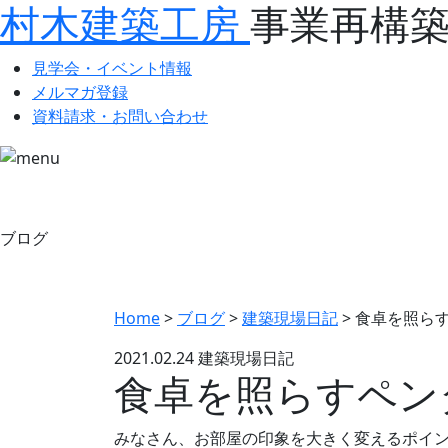
村木建築工房
事業再構
見学会・イベント情報
メルマガ登録
資料請求・お問い合わせ
ブログ
Home
>
ブログ
>
建築現場日記
>
食卓を照ら
2021.02.24
建築現場日記
食卓を照らすペン
みなさん、お部屋の印象を大きく変えるポイ