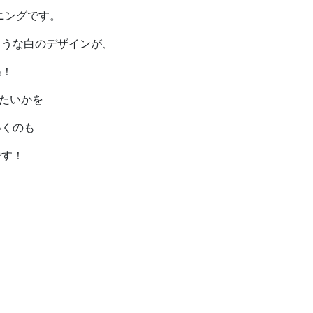
ニングです。
ような白のデザインが、
ね！
れたいかを
いくのも
です！