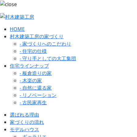
HOME
村木建築工房の家づくり
- 家づくりへのこだわり
- 住宅の仕様
- 守り手としての大工集団
住宅ラインナップ
- 板倉造りの家
- 木楽の家
- 自然に還る家
- リノベーション
- 古民家再生
選ばれる理由
家づくりの流れ
モデルハウス
- ギャラリエ