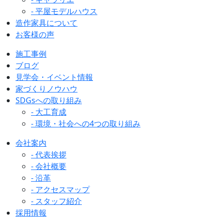
- 平屋モデルハウス
造作家具について
お客様の声
施工事例
ブログ
見学会・イベント情報
家づくりノウハウ
SDGsへの取り組み
- 大工育成
- 環境・社会への4つの取り組み
会社案内
- 代表挨拶
- 会社概要
- 沿革
- アクセスマップ
- スタッフ紹介
採用情報