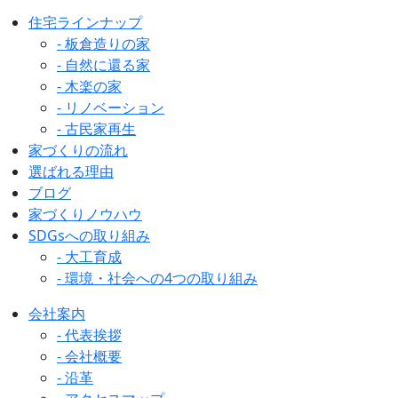
住宅ラインナップ
- 板倉造りの家
- 自然に還る家
- 木楽の家
- リノベーション
- 古民家再生
家づくりの流れ
選ばれる理由
ブログ
家づくりノウハウ
SDGsへの取り組み
- 大工育成
- 環境・社会への4つの取り組み
会社案内
- 代表挨拶
- 会社概要
- 沿革