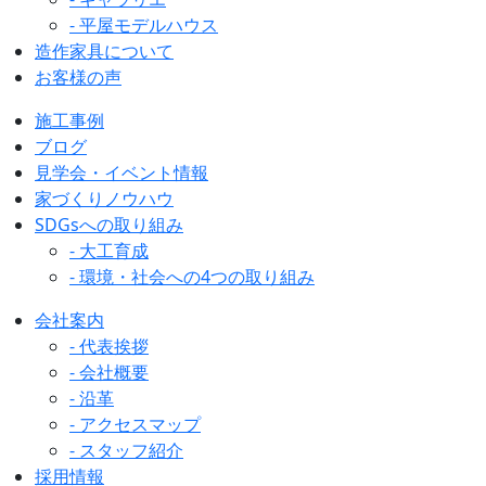
- 平屋モデルハウス
造作家具について
お客様の声
施工事例
ブログ
見学会・イベント情報
家づくりノウハウ
SDGsへの取り組み
- 大工育成
- 環境・社会への4つの取り組み
会社案内
- 代表挨拶
- 会社概要
- 沿革
- アクセスマップ
- スタッフ紹介
採用情報