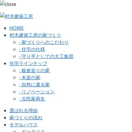
HOME
村木建築工房の家づくり
- 家づくりへのこだわり
- 住宅の仕様
- 守り手としての大工集団
住宅ラインナップ
- 板倉造りの家
- 木楽の家
- 自然に還る家
- リノベーション
- 古民家再生
選ばれる理由
家づくりの流れ
モデルハウス
- ギャラリエ