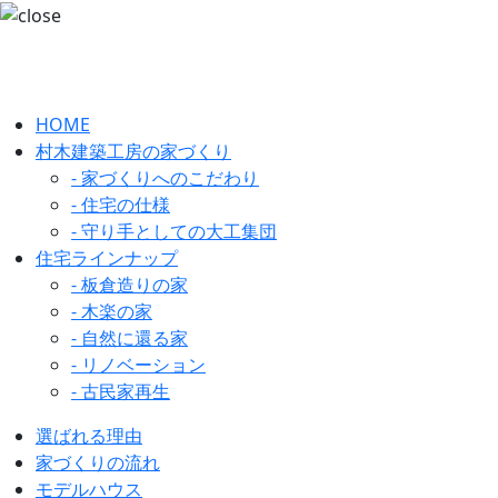
HOME
村木建築工房の家づくり
- 家づくりへのこだわり
- 住宅の仕様
- 守り手としての大工集団
住宅ラインナップ
- 板倉造りの家
- 木楽の家
- 自然に還る家
- リノベーション
- 古民家再生
選ばれる理由
家づくりの流れ
モデルハウス