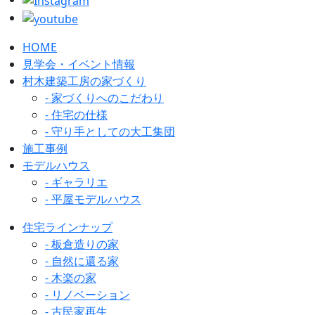
HOME
見学会・イベント情報
村木建築工房の家づくり
- 家づくりへのこだわり
- 住宅の仕様
- 守り手としての大工集団
施工事例
モデルハウス
- ギャラリエ
- 平屋モデルハウス
住宅ラインナップ
- 板倉造りの家
- 自然に還る家
- 木楽の家
- リノベーション
- 古民家再生