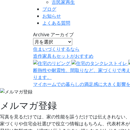
古民家再生
ブログ
お知らせ
よくある質問
Archive
アーカイブ
住まいづくりするなら
造作家具
も
セット
が
おすすめ
断熱性や耐震性、間取りなど、家づくりで考
ります。
マイホームでの暮らしの満足感に大きく影響
メルマガ登録
写真を見るだけでは、家の性能を謳うだけでは伝えきれない、
家づくりや住宅会社選びで役立つ情報はもちろん、代表村木が