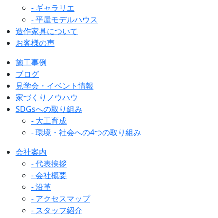
- ギャラリエ
- 平屋モデルハウス
造作家具について
お客様の声
施工事例
ブログ
見学会・イベント情報
家づくりノウハウ
SDGsへの取り組み
- 大工育成
- 環境・社会への4つの取り組み
会社案内
- 代表挨拶
- 会社概要
- 沿革
- アクセスマップ
- スタッフ紹介