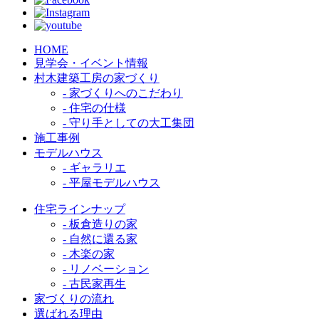
HOME
見学会・イベント情報
村木建築工房の家づくり
- 家づくりへのこだわり
- 住宅の仕様
- 守り手としての大工集団
施工事例
モデルハウス
- ギャラリエ
- 平屋モデルハウス
住宅ラインナップ
- 板倉造りの家
- 自然に還る家
- 木楽の家
- リノベーション
- 古民家再生
家づくりの流れ
選ばれる理由