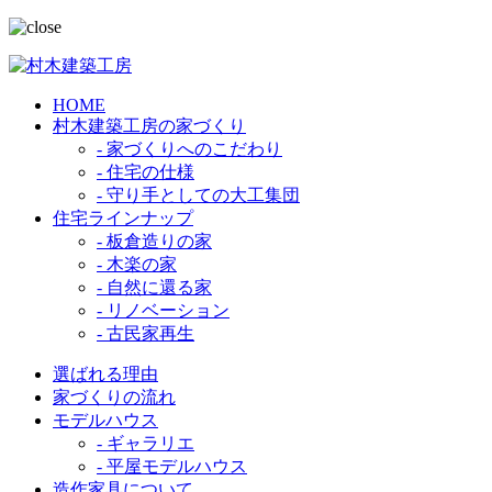
HOME
村木建築工房の家づくり
- 家づくりへのこだわり
- 住宅の仕様
- 守り手としての大工集団
住宅ラインナップ
- 板倉造りの家
- 木楽の家
- 自然に還る家
- リノベーション
- 古民家再生
選ばれる理由
家づくりの流れ
モデルハウス
- ギャラリエ
- 平屋モデルハウス
造作家具について