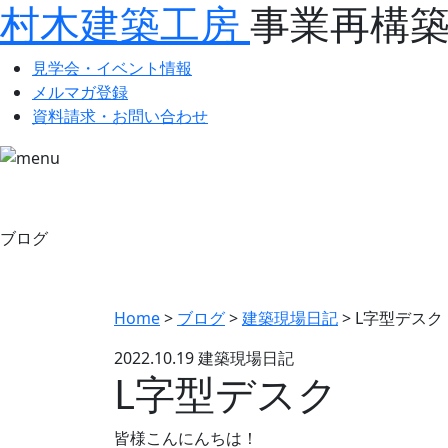
村木建築工房
事業再構
見学会・イベント情報
メルマガ登録
資料請求・お問い合わせ
ブログ
Home
>
ブログ
>
建築現場日記
>
L字型デスク
2022.10.19
建築現場日記
L字型デスク
皆様こんにんちは！