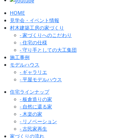
HOME
見学会・イベント情報
村木建築工房の家づくり
- 家づくりへのこだわり
- 住宅の仕様
- 守り手としての大工集団
施工事例
モデルハウス
- ギャラリエ
- 平屋モデルハウス
住宅ラインナップ
- 板倉造りの家
- 自然に還る家
- 木楽の家
- リノベーション
- 古民家再生
家づくりの流れ