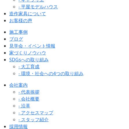
- 平屋モデルハウス
造作家具について
お客様の声
施工事例
ブログ
見学会・イベント情報
家づくりノウハウ
SDGsへの取り組み
- 大工育成
- 環境・社会への4つの取り組み
会社案内
- 代表挨拶
- 会社概要
- 沿革
- アクセスマップ
- スタッフ紹介
採用情報