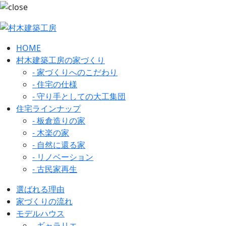
HOME
村木建築工房の家づくり
- 家づくりへのこだわり
- 住宅の仕様
- 守り手としての大工集団
住宅ラインナップ
- 板倉造りの家
- 木楽の家
- 自然に還る家
- リノベーション
- 古民家再生
選ばれる理由
家づくりの流れ
モデルハウス
- ギャラリエ