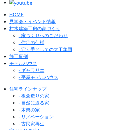
HOME
見学会・イベント情報
村木建築工房の家づくり
- 家づくりへのこだわり
- 住宅の仕様
- 守り手としての大工集団
施工事例
モデルハウス
- ギャラリエ
- 平屋モデルハウス
住宅ラインナップ
- 板倉造りの家
- 自然に還る家
- 木楽の家
- リノベーション
- 古民家再生