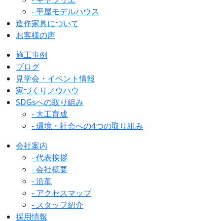
- 平屋モデルハウス
造作家具について
お客様の声
施工事例
ブログ
見学会・イベント情報
家づくりノウハウ
SDGsへの取り組み
- 大工育成
- 環境・社会への4つの取り組み
会社案内
- 代表挨拶
- 会社概要
- 沿革
- アクセスマップ
- スタッフ紹介
採用情報