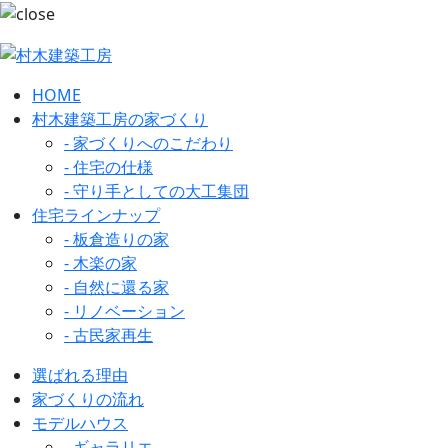
HOME
村木建築工房の家づくり
- 家づくりへのこだわり
- 住宅の仕様
- 守り手としての大工集団
住宅ラインナップ
- 板倉造りの家
- 木楽の家
- 自然に還る家
- リノベーション
- 古民家再生
選ばれる理由
家づくりの流れ
モデルハウス
- ギャラリエ