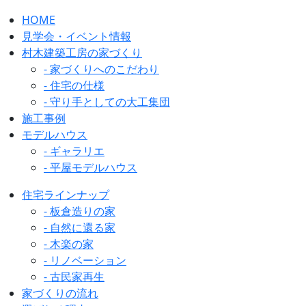
HOME
見学会・イベント情報
村木建築工房の家づくり
- 家づくりへのこだわり
- 住宅の仕様
- 守り手としての大工集団
施工事例
モデルハウス
- ギャラリエ
- 平屋モデルハウス
住宅ラインナップ
- 板倉造りの家
- 自然に還る家
- 木楽の家
- リノベーション
- 古民家再生
家づくりの流れ