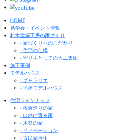
HOME
見学会・イベント情報
村木建築工房の家づくり
- 家づくりへのこだわり
- 住宅の仕様
- 守り手としての大工集団
施工事例
モデルハウス
- ギャラリエ
- 平屋モデルハウス
住宅ラインナップ
- 板倉造りの家
- 自然に還る家
- 木楽の家
- リノベーション
- 古民家再生