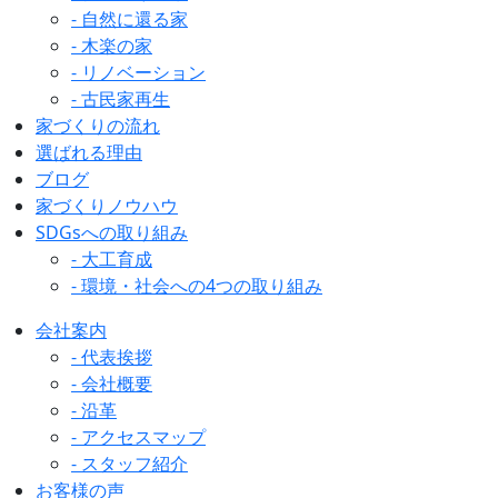
- 自然に還る家
- 木楽の家
- リノベーション
- 古民家再生
家づくりの流れ
選ばれる理由
ブログ
家づくりノウハウ
SDGsへの取り組み
- 大工育成
- 環境・社会への4つの取り組み
会社案内
- 代表挨拶
- 会社概要
- 沿革
- アクセスマップ
- スタッフ紹介
お客様の声