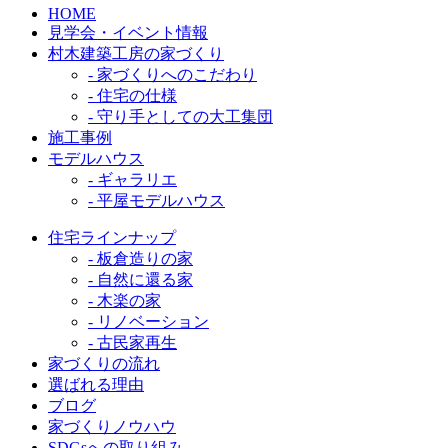
HOME
見学会・イベント情報
村木建築工房の家づくり
- 家づくりへのこだわり
- 住宅の仕様
- 守り手としての大工集団
施工事例
モデルハウス
- ギャラリエ
- 平屋モデルハウス
住宅ラインナップ
- 板倉造りの家
- 自然に還る家
- 木楽の家
- リノベーション
- 古民家再生
家づくりの流れ
選ばれる理由
ブログ
家づくりノウハウ
SDGsへの取り組み