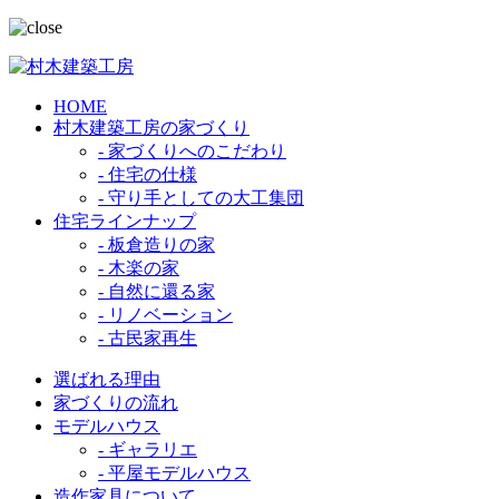
HOME
村木建築工房の家づくり
- 家づくりへのこだわり
- 住宅の仕様
- 守り手としての大工集団
住宅ラインナップ
- 板倉造りの家
- 木楽の家
- 自然に還る家
- リノベーション
- 古民家再生
選ばれる理由
家づくりの流れ
モデルハウス
- ギャラリエ
- 平屋モデルハウス
造作家具について