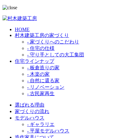
HOME
村木建築工房の家づくり
- 家づくりへのこだわり
- 住宅の仕様
- 守り手としての大工集団
住宅ラインナップ
- 板倉造りの家
- 木楽の家
- 自然に還る家
- リノベーション
- 古民家再生
選ばれる理由
家づくりの流れ
モデルハウス
- ギャラリエ
- 平屋モデルハウス
造作家具について