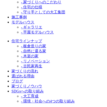
- 家づくりへのこだわり
- 住宅の仕様
- 守り手としての大工集団
施工事例
モデルハウス
- ギャラリエ
- 平屋モデルハウス
住宅ラインナップ
- 板倉造りの家
- 自然に還る家
- 木楽の家
- リノベーション
- 古民家再生
家づくりの流れ
選ばれる理由
ブログ
家づくりノウハウ
SDGsへの取り組み
- 大工育成
- 環境・社会への4つの取り組み