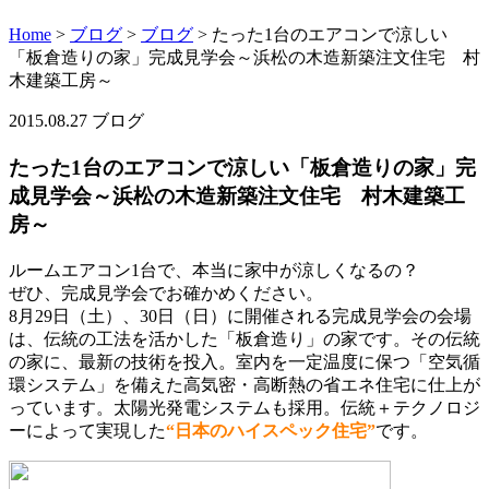
Home
>
ブログ
>
ブログ
>
たった1台のエアコンで涼しい
「板倉造りの家」完成見学会～浜松の木造新築注文住宅 村
木建築工房～
2015.08.27
ブログ
たった1台のエアコンで涼しい「板倉造りの家」完
成見学会～浜松の木造新築注文住宅 村木建築工
房～
ルームエアコン1台で、本当に家中が涼しくなるの？
ぜひ、完成見学会でお確かめください。
8月29日（土）、30日（日）に開催される完成見学会の会場
は、伝統の工法を活かした「板倉造り」の家です。その伝統
の家に、最新の技術を投入。室内を一定温度に保つ「空気循
環システム」を備えた高気密・高断熱の省エネ住宅に仕上が
っています。太陽光発電システムも採用。伝統＋テクノロジ
ーによって実現した
“日本のハイスペック住宅”
です。