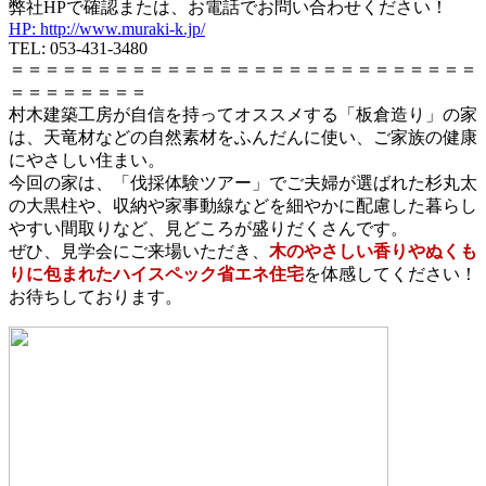
弊社HPで確認または、お電話でお問い合わせください！
HP: http://www.muraki-k.jp/
TEL: 053-431-3480
＝＝＝＝＝＝＝＝＝＝＝＝＝＝＝＝＝＝＝＝＝＝＝＝＝＝＝
＝＝＝＝＝＝＝＝
村木建築工房が自信を持ってオススメする「板倉造り」の家
は、天竜材などの自然素材をふんだんに使い、ご家族の健康
にやさしい住まい。
今回の家は、「伐採体験ツアー」でご夫婦が選ばれた杉丸太
の大黒柱や、収納や家事動線などを細やかに配慮した暮らし
やすい間取りなど、見どころが盛りだくさんです。
ぜひ、見学会にご来場いただき、
木のやさしい香りやぬくも
りに包まれたハイスペック省エネ住宅
を体感してください！
お待ちしております。