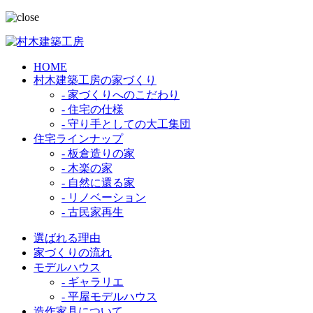
HOME
村木建築工房の家づくり
- 家づくりへのこだわり
- 住宅の仕様
- 守り手としての大工集団
住宅ラインナップ
- 板倉造りの家
- 木楽の家
- 自然に還る家
- リノベーション
- 古民家再生
選ばれる理由
家づくりの流れ
モデルハウス
- ギャラリエ
- 平屋モデルハウス
造作家具について