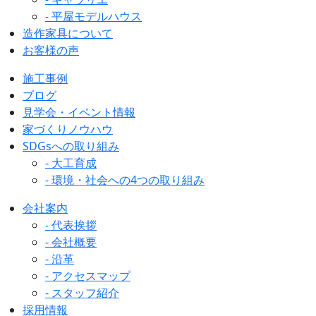
- 平屋モデルハウス
造作家具について
お客様の声
施工事例
ブログ
見学会・イベント情報
家づくりノウハウ
SDGsへの取り組み
- 大工育成
- 環境・社会への4つの取り組み
会社案内
- 代表挨拶
- 会社概要
- 沿革
- アクセスマップ
- スタッフ紹介
採用情報