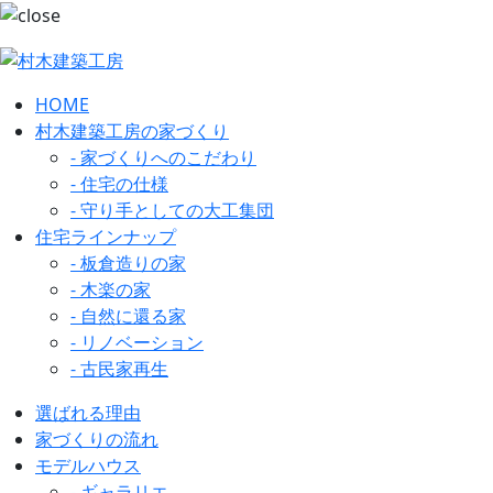
HOME
村木建築工房の家づくり
- 家づくりへのこだわり
- 住宅の仕様
- 守り手としての大工集団
住宅ラインナップ
- 板倉造りの家
- 木楽の家
- 自然に還る家
- リノベーション
- 古民家再生
選ばれる理由
家づくりの流れ
モデルハウス
- ギャラリエ