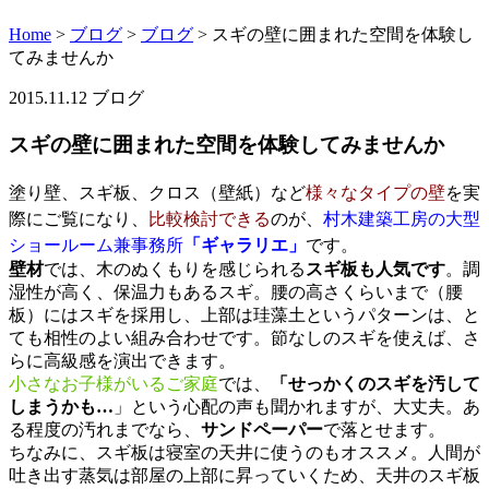
Home
>
ブログ
>
ブログ
>
スギの壁に囲まれた空間を体験し
てみませんか
2015.11.12
ブログ
スギの壁に囲まれた空間を体験してみませんか
塗り壁、スギ板、クロス（壁紙）など
様々なタイプの壁
を実
際にご覧になり、
比較検討できる
のが、
村木建築工房の大型
ショールーム兼事務所
「ギャラリエ」
です。
壁材
では、木のぬくもりを感じられる
スギ板も人気です
。調
湿性が高く、保温力もあるスギ。腰の高さくらいまで（腰
板）にはスギを採用し、上部は珪藻土というパターンは、と
ても相性のよい組み合わせです。節なしのスギを使えば、さ
らに高級感を演出できます。
小さなお子様がいるご家庭
では、
「せっかくのスギを汚して
しまうかも…
」という心配の声も聞かれますが、大丈夫。あ
る程度の汚れまでなら、
サンドペーパー
で落とせます。
ちなみに、スギ板は寝室の天井に使うのもオススメ。人間が
吐き出す蒸気は部屋の上部に昇っていくため、天井のスギ板