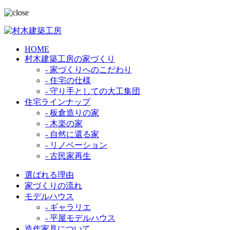
HOME
村木建築工房の家づくり
- 家づくりへのこだわり
- 住宅の仕様
- 守り手としての大工集団
住宅ラインナップ
- 板倉造りの家
- 木楽の家
- 自然に還る家
- リノベーション
- 古民家再生
選ばれる理由
家づくりの流れ
モデルハウス
- ギャラリエ
- 平屋モデルハウス
造作家具について