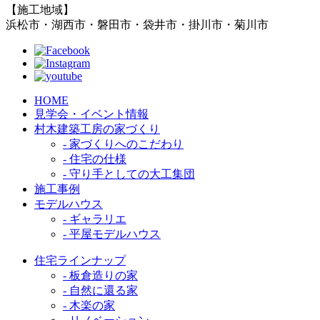
【施工地域】
浜松市・湖西市・磐田市・袋井市・掛川市・菊川市
HOME
見学会・イベント情報
村木建築工房の家づくり
- 家づくりへのこだわり
- 住宅の仕様
- 守り手としての大工集団
施工事例
モデルハウス
- ギャラリエ
- 平屋モデルハウス
住宅ラインナップ
- 板倉造りの家
- 自然に還る家
- 木楽の家