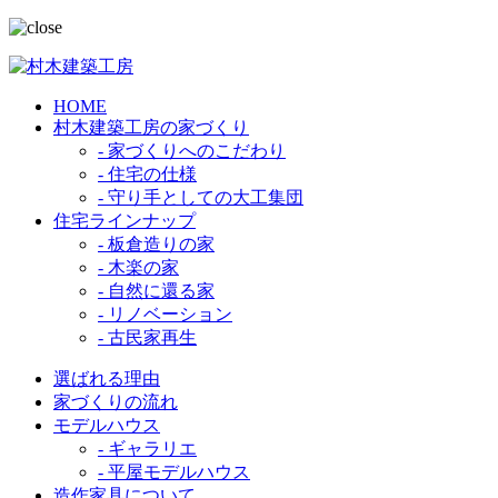
HOME
村木建築工房の家づくり
- 家づくりへのこだわり
- 住宅の仕様
- 守り手としての大工集団
住宅ラインナップ
- 板倉造りの家
- 木楽の家
- 自然に還る家
- リノベーション
- 古民家再生
選ばれる理由
家づくりの流れ
モデルハウス
- ギャラリエ
- 平屋モデルハウス
造作家具について