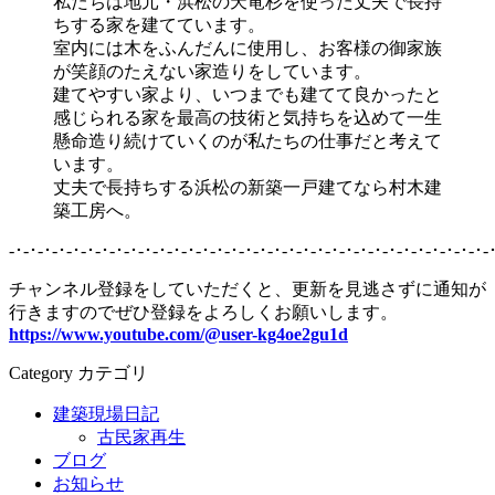
私たちは地元・浜松の天竜杉を使った丈夫で長持
ちする家を建てています。
室内には木をふんだんに使用し、お客様の御家族
が笑顔のたえない家造りをしています。
建てやすい家より、いつまでも建てて良かったと
感じられる家を最高の技術と気持ちを込めて一生
懸命造り続けていくのが私たちの仕事だと考えて
います。
丈夫で長持ちする浜松の新築一戸建てなら村木建
築工房へ。
-･-･-･-･-･-･-･-･-･-･-･-･-･-･-･-･-･-･-･-･-･-･-･-･-･-･-･-･-･-･-･-･-･-
チャンネル登録をしていただくと、更新を見逃さずに通知が
行きますのでぜひ登録をよろしくお願いします。
https://www.youtube.com/@user-kg4oe2gu1d
Category
カテゴリ
建築現場日記
古民家再生
ブログ
お知らせ