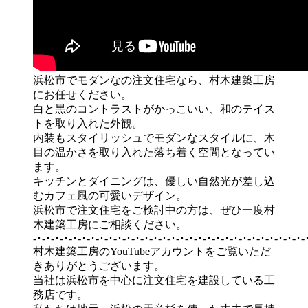
浜松市でモダンなの注文住宅なら、村木建築工房
にお任せください。
白と黒のコントラストがかっこいい、和のテイス
トを取り入れた外観。
内装もスタイリッシュでモダンなスタイルに、木
目の温かさを取り入れた落ち着く空間となってい
ます。
キッチンとダイニングは、優しい自然光が差し込
むカフェ風の可愛いデザイン。
浜松市で注文住宅をご検討中の方は、ぜひ一度村
木建築工房にご相談ください。
-･-･-･-･-･-･-･-･-･-･-･-･-･-･-･-･-･-･-･-･-･-･-･-･-･-･-･-･-･-･-
村木建築工房のYouTubeアカウントをご覧いただ
きありがとうございます。
当社は浜松市を中心に注文住宅を建設している工
務店です。