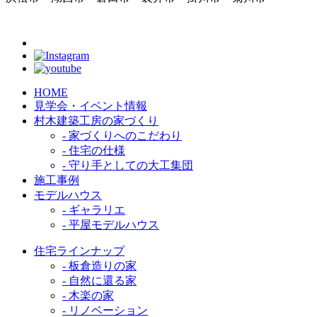
HOME
見学会・イベント情報
村木建築工房の家づくり
- 家づくりへのこだわり
- 住宅の仕様
- 守り手としての大工集団
施工事例
モデルハウス
- ギャラリエ
- 平屋モデルハウス
住宅ラインナップ
- 板倉造りの家
- 自然に還る家
- 木楽の家
- リノベーション