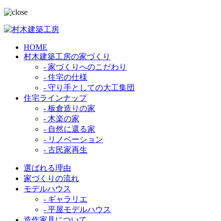
HOME
村木建築工房の家づくり
- 家づくりへのこだわり
- 住宅の仕様
- 守り手としての大工集団
住宅ラインナップ
- 板倉造りの家
- 木楽の家
- 自然に還る家
- リノベーション
- 古民家再生
選ばれる理由
家づくりの流れ
モデルハウス
- ギャラリエ
- 平屋モデルハウス
造作家具について