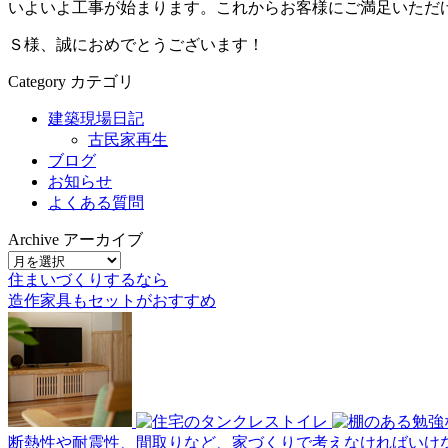
いよいよ工事が始まります。これからお客様にご満足いただ
Ｓ様、誠におめでとうございます！
Category
カテゴリ
建築現場日記
古民家再生
ブログ
お知らせ
よくある質問
Archive
アーカイブ
住まいづくりするなら
造作家具
も
セット
が
おすすめ
断熱性や耐震性、間取りなど、家づくりで考えなければいけ