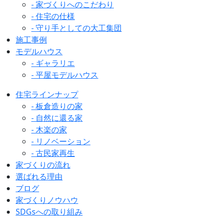
- 家づくりへのこだわり
- 住宅の仕様
- 守り手としての大工集団
施工事例
モデルハウス
- ギャラリエ
- 平屋モデルハウス
住宅ラインナップ
- 板倉造りの家
- 自然に還る家
- 木楽の家
- リノベーション
- 古民家再生
家づくりの流れ
選ばれる理由
ブログ
家づくりノウハウ
SDGsへの取り組み