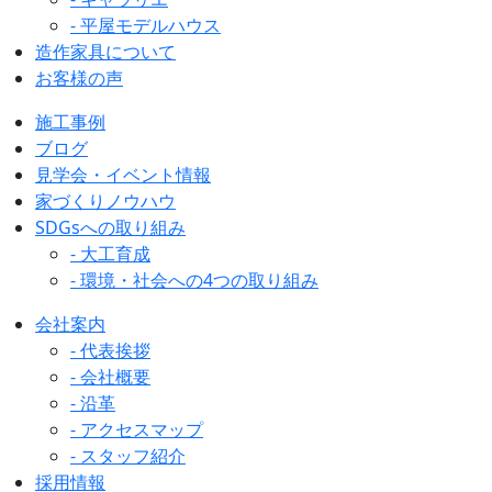
- 平屋モデルハウス
造作家具について
お客様の声
施工事例
ブログ
見学会・イベント情報
家づくりノウハウ
SDGsへの取り組み
- 大工育成
- 環境・社会への4つの取り組み
会社案内
- 代表挨拶
- 会社概要
- 沿革
- アクセスマップ
- スタッフ紹介
採用情報