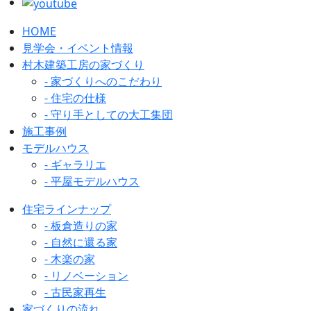
HOME
見学会・イベント情報
村木建築工房の家づくり
- 家づくりへのこだわり
- 住宅の仕様
- 守り手としての大工集団
施工事例
モデルハウス
- ギャラリエ
- 平屋モデルハウス
住宅ラインナップ
- 板倉造りの家
- 自然に還る家
- 木楽の家
- リノベーション
- 古民家再生
家づくりの流れ