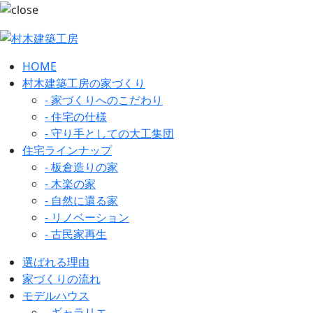
HOME
村木建築工房の家づくり
- 家づくりへのこだわり
- 住宅の仕様
- 守り手としての大工集団
住宅ラインナップ
- 板倉造りの家
- 木楽の家
- 自然に還る家
- リノベーション
- 古民家再生
選ばれる理由
家づくりの流れ
モデルハウス
- ギャラリエ