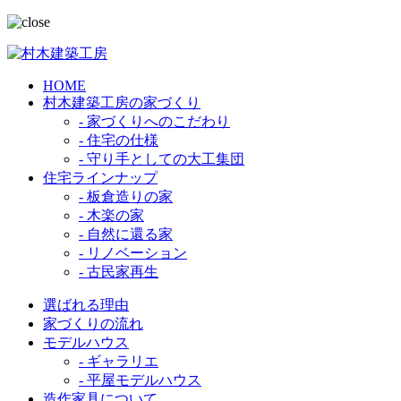
HOME
村木建築工房の家づくり
- 家づくりへのこだわり
- 住宅の仕様
- 守り手としての大工集団
住宅ラインナップ
- 板倉造りの家
- 木楽の家
- 自然に還る家
- リノベーション
- 古民家再生
選ばれる理由
家づくりの流れ
モデルハウス
- ギャラリエ
- 平屋モデルハウス
造作家具について