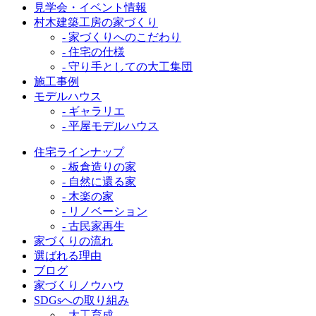
見学会・イベント情報
村木建築工房の家づくり
- 家づくりへのこだわり
- 住宅の仕様
- 守り手としての大工集団
施工事例
モデルハウス
- ギャラリエ
- 平屋モデルハウス
住宅ラインナップ
- 板倉造りの家
- 自然に還る家
- 木楽の家
- リノベーション
- 古民家再生
家づくりの流れ
選ばれる理由
ブログ
家づくりノウハウ
SDGsへの取り組み
- 大工育成