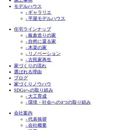
施工事例
モデルハウス
- ギャラリエ
- 平屋モデルハウス
住宅ラインナップ
- 板倉造りの家
- 自然に還る家
- 木楽の家
- リノベーション
- 古民家再生
家づくりの流れ
選ばれる理由
ブログ
家づくりノウハウ
SDGsへの取り組み
- 大工育成
- 環境・社会への4つの取り組み
会社案内
- 代表挨拶
- 会社概要