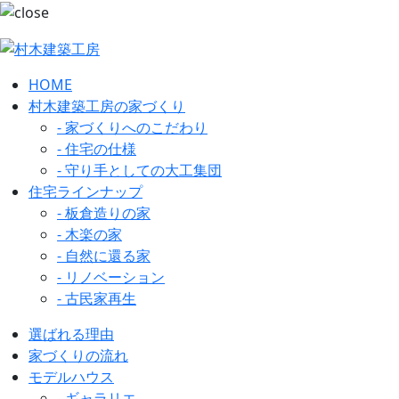
HOME
村木建築工房の家づくり
- 家づくりへのこだわり
- 住宅の仕様
- 守り手としての大工集団
住宅ラインナップ
- 板倉造りの家
- 木楽の家
- 自然に還る家
- リノベーション
- 古民家再生
選ばれる理由
家づくりの流れ
モデルハウス
- ギャラリエ