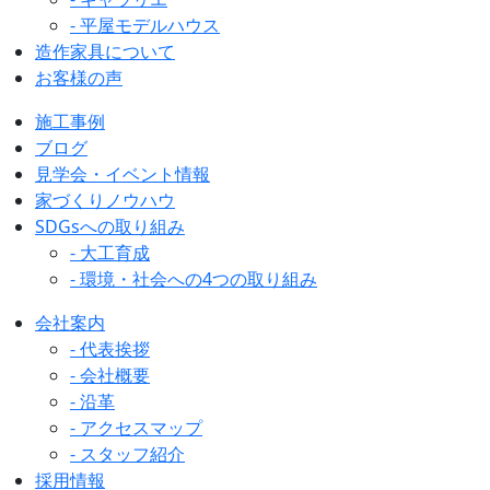
- 平屋モデルハウス
造作家具について
お客様の声
施工事例
ブログ
見学会・イベント情報
家づくりノウハウ
SDGsへの取り組み
- 大工育成
- 環境・社会への4つの取り組み
会社案内
- 代表挨拶
- 会社概要
- 沿革
- アクセスマップ
- スタッフ紹介
採用情報