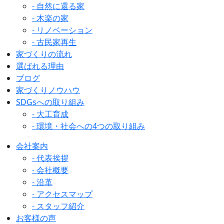
- 自然に還る家
- 木楽の家
- リノベーション
- 古民家再生
家づくりの流れ
選ばれる理由
ブログ
家づくりノウハウ
SDGsへの取り組み
- 大工育成
- 環境・社会への4つの取り組み
会社案内
- 代表挨拶
- 会社概要
- 沿革
- アクセスマップ
- スタッフ紹介
お客様の声