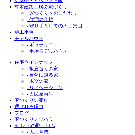
見学会・イベント情報
村木建築工房の家づくり
- 家づくりへのこだわり
- 住宅の仕様
- 守り手としての大工集団
施工事例
モデルハウス
- ギャラリエ
- 平屋モデルハウス
住宅ラインナップ
- 板倉造りの家
- 自然に還る家
- 木楽の家
- リノベーション
- 古民家再生
家づくりの流れ
選ばれる理由
ブログ
家づくりノウハウ
SDGsへの取り組み
- 大工育成