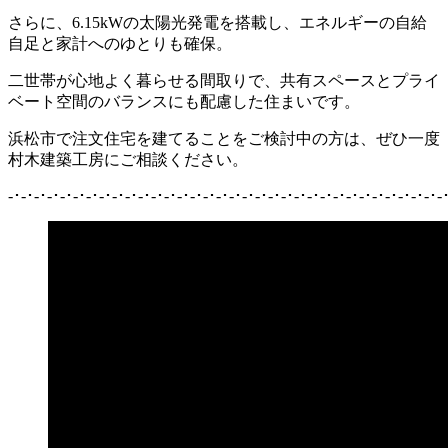
さらに、6.15kWの太陽光発電を搭載し、エネルギーの自給
自足と家計へのゆとりも確保。
二世帯が心地よく暮らせる間取りで、共有スペースとプライ
ベート空間のバランスにも配慮した住まいです。
浜松市で注文住宅を建てることをご検討中の方は、ぜひ一度
村木建築工房にご相談ください。
-･-･-･-･-･-･-･-･-･-･-･-･-･-･-･-･-･-･-･-･-･-･-･-･-･-･-･-･-･-･-･-･-･-