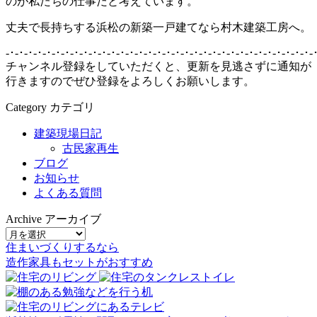
のが私たちの仕事だと考えています。
丈夫で長持ちする浜松の新築一戸建てなら村木建築工房へ。
-･-･-･-･-･-･-･-･-･-･-･-･-･-･-･-･-･-･-･-･-･-･-･-･-･-･-･-･-･-･-･-･-･-
チャンネル登録をしていただくと、更新を見逃さずに通知が
行きますのでぜひ登録をよろしくお願いします。
Category
カテゴリ
建築現場日記
古民家再生
ブログ
お知らせ
よくある質問
Archive
アーカイブ
住まいづくりするなら
造作家具
も
セット
が
おすすめ