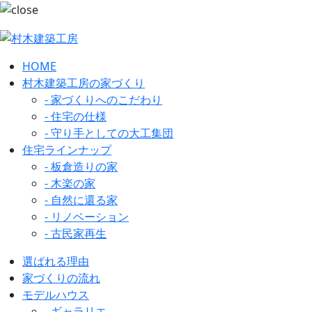
HOME
村木建築工房の家づくり
- 家づくりへのこだわり
- 住宅の仕様
- 守り手としての大工集団
住宅ラインナップ
- 板倉造りの家
- 木楽の家
- 自然に還る家
- リノベーション
- 古民家再生
選ばれる理由
家づくりの流れ
モデルハウス
- ギャラリエ