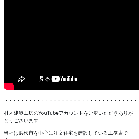
-･-･-･-･-･-･-･-･-･-･-･-･-･-･-･-･-･-･-･-･-･-･-･-･-･-･-･-･-･-･-･-･-･-
村木建築工房のYouTubeアカウントをご覧いただきありが
とうございます。
当社は浜松市を中心に注文住宅を建設している工務店で