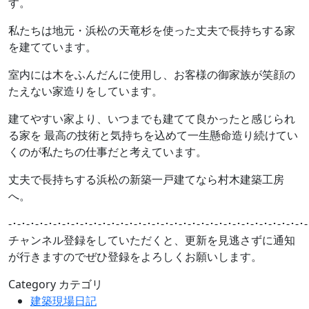
す。
私たちは地元・浜松の天竜杉を使った丈夫で長持ちする家
を建てています。
室内には木をふんだんに使用し、お客様の御家族が笑顔の
たえない家造りをしています。
建てやすい家より、いつまでも建てて良かったと感じられ
る家を 最高の技術と気持ちを込めて一生懸命造り続けてい
くのが私たちの仕事だと考えています。
丈夫で長持ちする浜松の新築一戸建てなら村木建築工房
へ。
-･-･-･-･-･-･-･-･-･-･-･-･-･-･-･-･-･-･-･-･-･-･-･-･-･-･-･-･-･-･-･-･-･-
チャンネル登録をしていただくと、更新を見逃さずに通知
が行きますのでぜひ登録をよろしくお願いします。
Category
カテゴリ
建築現場日記