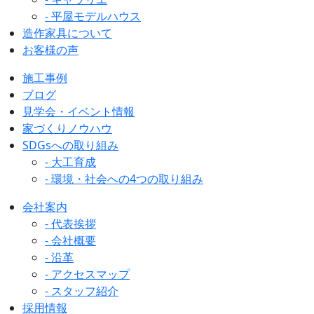
- 平屋モデルハウス
造作家具について
お客様の声
施工事例
ブログ
見学会・イベント情報
家づくりノウハウ
SDGsへの取り組み
- 大工育成
- 環境・社会への4つの取り組み
会社案内
- 代表挨拶
- 会社概要
- 沿革
- アクセスマップ
- スタッフ紹介
採用情報