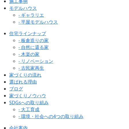
施工事例
モデルハウス
- ギャラリエ
- 平屋モデルハウス
住宅ラインナップ
- 板倉造りの家
- 自然に還る家
- 木楽の家
- リノベーション
- 古民家再生
家づくりの流れ
選ばれる理由
ブログ
家づくりノウハウ
SDGsへの取り組み
- 大工育成
- 環境・社会への4つの取り組み
会社案内