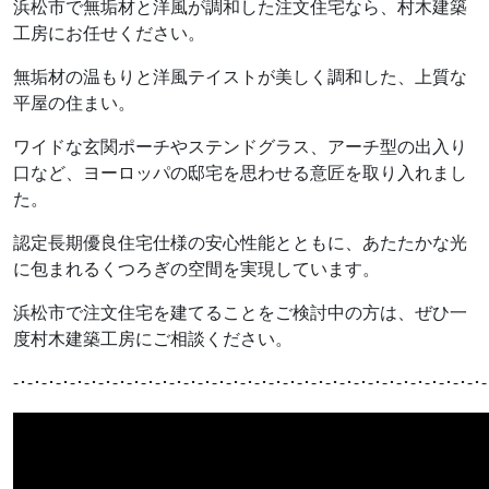
浜松市で無垢材と洋風が調和した注文住宅なら、村木建築
工房にお任せください。
無垢材の温もりと洋風テイストが美しく調和した、上質な
平屋の住まい。
ワイドな玄関ポーチやステンドグラス、アーチ型の出入り
口など、ヨーロッパの邸宅を思わせる意匠を取り入れまし
た。
認定長期優良住宅仕様の安心性能とともに、あたたかな光
に包まれるくつろぎの空間を実現しています。
浜松市で注文住宅を建てることをご検討中の方は、ぜひ一
度村木建築工房にご相談ください。
-･-･-･-･-･-･-･-･-･-･-･-･-･-･-･-･-･-･-･-･-･-･-･-･-･-･-･-･-･-･-･-･-･-