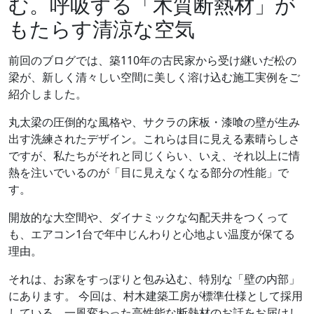
む。呼吸する「木質断熱材」が
もたらす清涼な空気
前回のブログでは、築110年の古民家から受け継いだ松の
梁が、新しく清々しい空間に美しく溶け込む施工実例をご
紹介しました。
丸太梁の圧倒的な風格や、サクラの床板・漆喰の壁が生み
出す洗練されたデザイン。これらは目に見える素晴らしさ
ですが、私たちがそれと同じくらい、いえ、それ以上に情
熱を注いでいるのが「目に見えなくなる部分の性能」で
す。
開放的な大空間や、ダイナミックな勾配天井をつくって
も、エアコン1台で年中じんわりと心地よい温度が保てる
理由。
それは、お家をすっぽりと包み込む、特別な「壁の内部」
にあります。 今回は、村木建築工房が標準仕様として採用
している、一風変わった高性能な断熱材のお話をお届けし