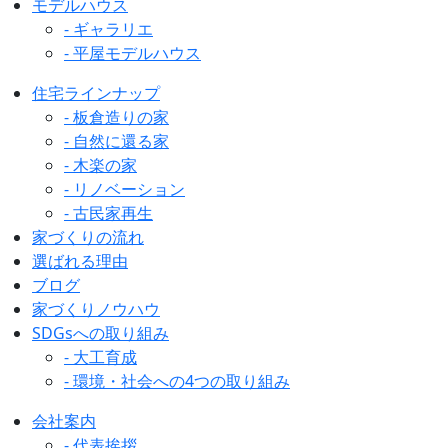
モデルハウス
- ギャラリエ
- 平屋モデルハウス
住宅ラインナップ
- 板倉造りの家
- 自然に還る家
- 木楽の家
- リノベーション
- 古民家再生
家づくりの流れ
選ばれる理由
ブログ
家づくりノウハウ
SDGsへの取り組み
- 大工育成
- 環境・社会への4つの取り組み
会社案内
- 代表挨拶