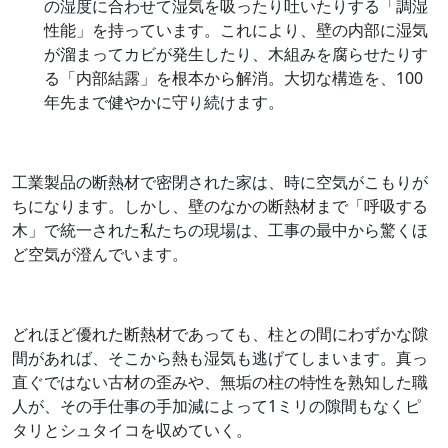
の湿度に合わせて湿気を吸ったり吐いたりする「調湿
性能」を持っています。これにより、壁の内部に湿気
が溜まってカビが発生したり、木組みを腐らせたりす
る「内部結露」を根本から解消。大切な構造を、100
年先まで健やかに守り続けます。
工業製品の断熱材で密閉された家は、時に空気がこもりが
ちになります。しかし、壁のなかの断熱材まで「呼吸する
木」で統一された私たちの現場は、工事の最中から驚くほ
ど空気が澄んでいます。
どれほど優れた断熱材であっても、柱との間にわずかな隙
間があれば、そこから熱も湿気も逃げてしまいます。真っ
直ぐではない古材の歪みや、無垢の柱の特性を熟知した職
人が、その手仕事の手加減によって1ミリの隙間もなくピ
タリとシュタイコを収めていく。