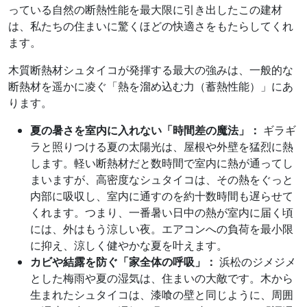
っている自然の断熱性能を最大限に引き出したこの建材
は、私たちの住まいに驚くほどの快適さをもたらしてくれ
ます。
木質断熱材シュタイコが発揮する最大の強みは、一般的な
断熱材を遥かに凌ぐ「熱を溜め込む力（蓄熱性能）」にあ
ります。
夏の暑さを室内に入れない「時間差の魔法」：
ギラギ
ラと照りつける夏の太陽光は、屋根や外壁を猛烈に熱
します。軽い断熱材だと数時間で室内に熱が通ってし
まいますが、高密度なシュタイコは、その熱をぐっと
内部に吸収し、室内に通すのを約十数時間も遅らせて
くれます。つまり、一番暑い日中の熱が室内に届く頃
には、外はもう涼しい夜。エアコンへの負荷を最小限
に抑え、涼しく健やかな夏を叶えます。
カビや結露を防ぐ「家全体の呼吸」：
浜松のジメジメ
とした梅雨や夏の湿気は、住まいの大敵です。木から
生まれたシュタイコは、漆喰の壁と同じように、周囲