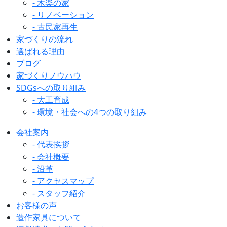
- 木楽の家
- リノベーション
- 古民家再生
家づくりの流れ
選ばれる理由
ブログ
家づくりノウハウ
SDGsへの取り組み
- 大工育成
- 環境・社会への4つの取り組み
会社案内
- 代表挨拶
- 会社概要
- 沿革
- アクセスマップ
- スタッフ紹介
お客様の声
造作家具について