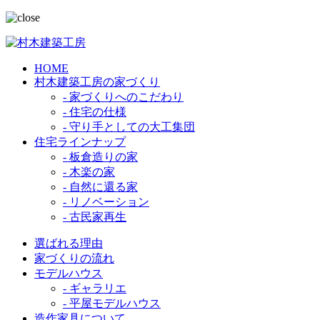
HOME
村木建築工房の家づくり
- 家づくりへのこだわり
- 住宅の仕様
- 守り手としての大工集団
住宅ラインナップ
- 板倉造りの家
- 木楽の家
- 自然に還る家
- リノベーション
- 古民家再生
選ばれる理由
家づくりの流れ
モデルハウス
- ギャラリエ
- 平屋モデルハウス
造作家具について