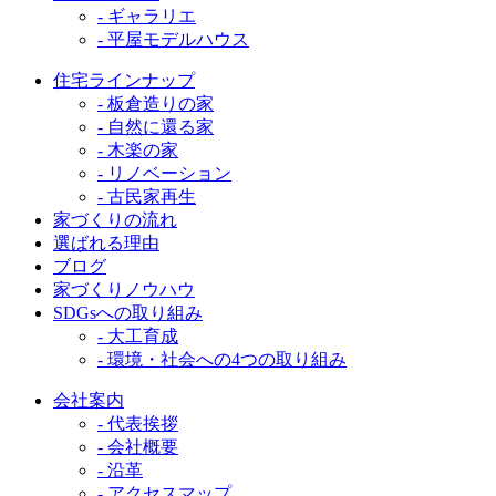
- ギャラリエ
- 平屋モデルハウス
住宅ラインナップ
- 板倉造りの家
- 自然に還る家
- 木楽の家
- リノベーション
- 古民家再生
家づくりの流れ
選ばれる理由
ブログ
家づくりノウハウ
SDGsへの取り組み
- 大工育成
- 環境・社会への4つの取り組み
会社案内
- 代表挨拶
- 会社概要
- 沿革
- アクセスマップ