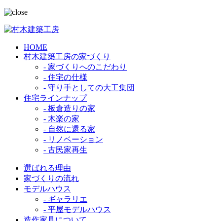
HOME
村木建築工房の家づくり
- 家づくりへのこだわり
- 住宅の仕様
- 守り手としての大工集団
住宅ラインナップ
- 板倉造りの家
- 木楽の家
- 自然に還る家
- リノベーション
- 古民家再生
選ばれる理由
家づくりの流れ
モデルハウス
- ギャラリエ
- 平屋モデルハウス
造作家具について