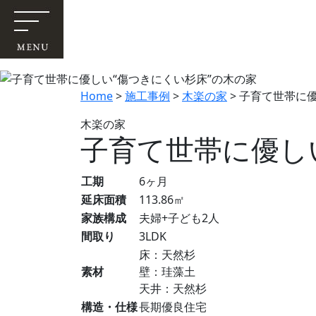
Home
>
施工事例
>
木楽の家
>
子育て世帯に優
木楽の家
子育て世帯に優し
工期
6ヶ月
延床面積
113.86㎡
家族構成
夫婦+子ども2人
間取り
3LDK
床：天然杉
素材
壁：珪藻土
天井：天然杉
構造・仕様
長期優良住宅