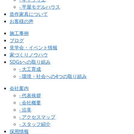
- 平屋モデルハウス
造作家具について
お客様の声
施工事例
ブログ
見学会・イベント情報
家づくりノウハウ
SDGsへの取り組み
- 大工育成
- 環境・社会への4つの取り組み
会社案内
- 代表挨拶
- 会社概要
- 沿革
- アクセスマップ
- スタッフ紹介
採用情報