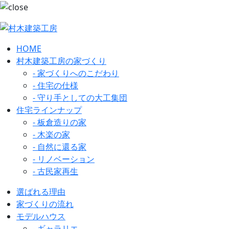
HOME
村木建築工房の家づくり
- 家づくりへのこだわり
- 住宅の仕様
- 守り手としての大工集団
住宅ラインナップ
- 板倉造りの家
- 木楽の家
- 自然に還る家
- リノベーション
- 古民家再生
選ばれる理由
家づくりの流れ
モデルハウス
- ギャラリエ