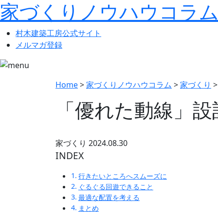
家づくりノウハウコラ
村木建築工房
公式サイト
メルマガ登録
Home
>
家づくりノウハウコラム
>
家づくり
「優れた動線」設
家づくり
2024.08.30
INDEX
行きたいところへスムーズに
ぐるぐる回遊できること
最適な配置を考える
まとめ