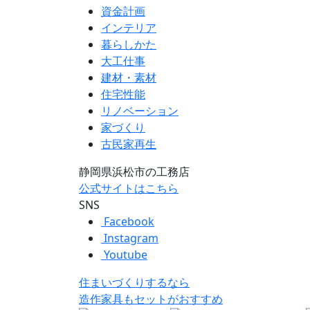
資金計画
インテリア
暮らしかた
大工仕事
建材・素材
住宅性能
リノベーション
家づくり
古民家再生
静岡県浜松市の工務店
公式サイトはこちら
SNS
Facebook
Instagram
Youtube
住まいづくりするなら
造作家具
も
セット
が
おすすめ