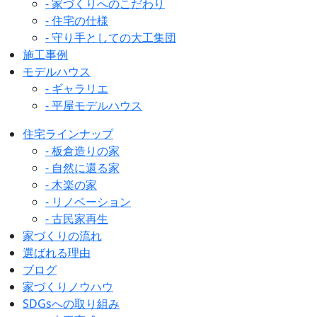
- 家づくりへのこだわり
- 住宅の仕様
- 守り手としての大工集団
施工事例
モデルハウス
- ギャラリエ
- 平屋モデルハウス
住宅ラインナップ
- 板倉造りの家
- 自然に還る家
- 木楽の家
- リノベーション
- 古民家再生
家づくりの流れ
選ばれる理由
ブログ
家づくりノウハウ
SDGsへの取り組み