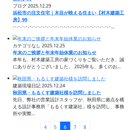
ブログ
2025.12.29
浜松市の注文住宅｜木目が映える住まい【村木建築工
房】99
-･-･-･-･-･-･-･-･-･-･-･-･-･-･-･-･-･-･-･-･-･-･-･-･-･-･...
カテゴリなし
2025.12.25
年末のご挨拶と年末年始休業のお知らせ
本年も、村木建築工房の家づくりをご覧いただき、誠
にありがとうございました。 2025年も、多くのお...
建築現場日記
2025.12.24
秋田県・もるくす建築社様を訪問しました
先日、弊社の営業設計スタッフが、秋田県に拠点を構
える設計事務所「もるくす建築社」様を訪問し、事務
所や実際...
4
5
6
7
8