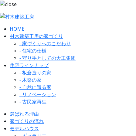
HOME
村木建築工房の家づくり
- 家づくりへのこだわり
- 住宅の仕様
- 守り手としての大工集団
住宅ラインナップ
- 板倉造りの家
- 木楽の家
- 自然に還る家
- リノベーション
- 古民家再生
選ばれる理由
家づくりの流れ
モデルハウス
- ギャラリエ