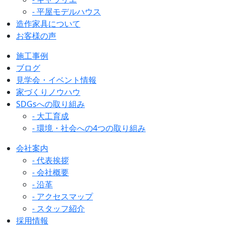
- 平屋モデルハウス
造作家具について
お客様の声
施工事例
ブログ
見学会・イベント情報
家づくりノウハウ
SDGsへの取り組み
- 大工育成
- 環境・社会への4つの取り組み
会社案内
- 代表挨拶
- 会社概要
- 沿革
- アクセスマップ
- スタッフ紹介
採用情報